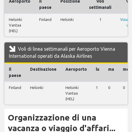
Aeroporto
il
Posizione
Voli
Vol
paese
settimanali
Helsinki
Finland
Helsinki
1
Visual
Vantaa
vol
(HEL)
Voli di linea settimanali per Aeroporto Vienna
International operati da Alaska Airlines
il
Destinazione
Aeroporto
lu
ma
me
paese
Finland
Helsinki
Helsinki
1
0
0
Vantaa
(HEL)
Organizzazione di una
vacanza o viaggio d'affari...