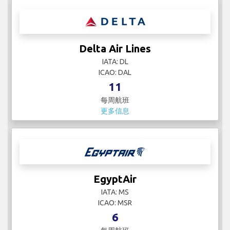
Delta Air Lines
IATA: DL
ICAO: DAL
11
每周航班
更多信息
EgyptAir
IATA: MS
ICAO: MSR
6