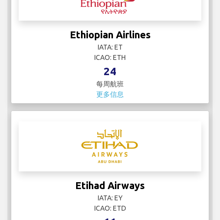
Ethiopian Airlines
IATA: ET
ICAO: ETH
24
每周航班
更多信息
Etihad Airways
IATA: EY
ICAO: ETD