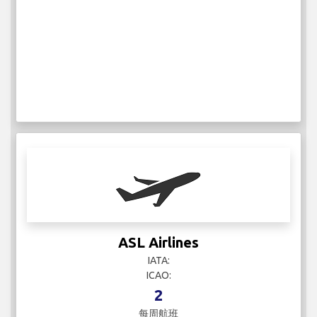
ASL Airlines
IATA:
ICAO:
2
每周航班