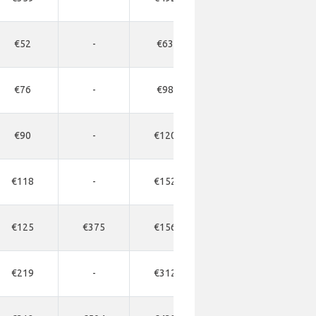
€52
-
€63
-
€76
-
€98
-
€90
-
€120
-
€118
-
€152
-
€125
€375
€156
-
€219
-
€312
-