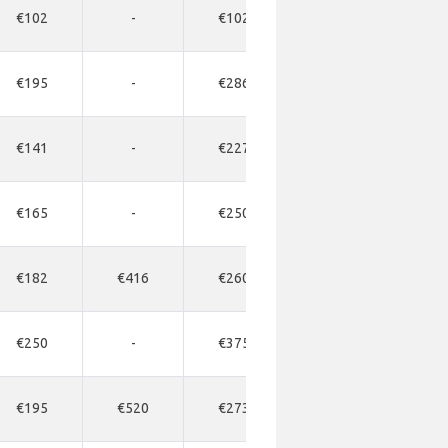
€102
-
€102
-
€195
-
€286
-
€141
-
€227
-
€165
-
€250
-
€182
€416
€260
-
€250
-
€375
-
€195
€520
€273
-