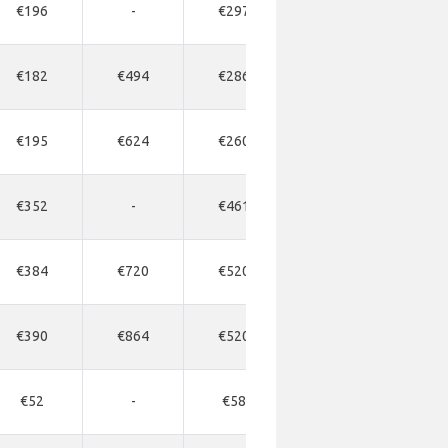
€196
-
€297
-
€182
€494
€286
-
€195
€624
€260
€715
€7
€352
-
€461
-
€384
€720
€520
-
€390
€864
€520
-
€52
-
€58
-