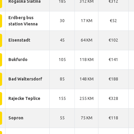
Rogaska Slatina
185
312 KM
€312
Erdberg bus
30
17 KM
€52
station Vienna
Eisenstadt
45
64 KM
€102
Bukfurdo
105
118 KM
€141
Bad Waltersdorf
85
148 KM
€188
Rajecke Teplice
155
255 KM
€328
Sopron
55
75 KM
€118