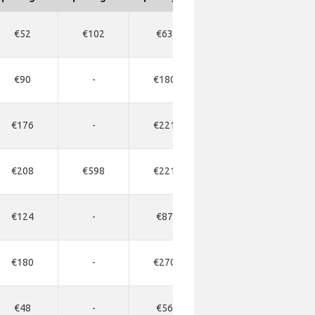
€52
€102
€63
-
€90
-
€180
-
€176
-
€221
-
€208
€598
€221
€715
€7
€124
-
€87
-
€180
-
€270
-
€48
-
€56
-