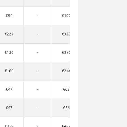
€94
-
€100
-
€227
-
€328
-
€136
-
€376
-
€180
-
€244
-
€47
-
€63
-
€47
-
€56
-
€359
-
€492
-