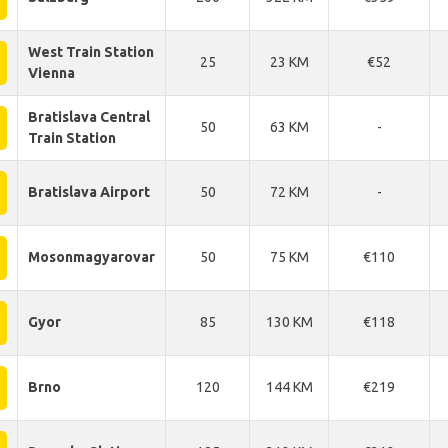
West Train Station
25
23 KM
€52
Vienna
Bratislava Central
50
63 KM
-
Train Station
Bratislava Airport
50
72 KM
-
Mosonmagyarovar
50
75 KM
€110
Gyor
85
130 KM
€118
Brno
120
144 KM
€219