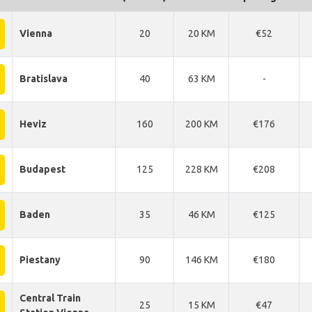
Vienna
20
20 KM
€52
Bratislava
40
63 KM
-
Heviz
160
200 KM
€176
Budapest
125
228 KM
€208
Baden
35
46 KM
€125
Piestany
90
146 KM
€180
Central Train
25
15 KM
€47