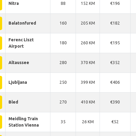
Nitra
88
152 KM
€196
Balatonfured
160
205 KM
€182
Ferenc Liszt
180
260 KM
€195
Airport
Altaussee
280
370 KM
€352
Ljubljana
250
399 KM
€406
Bled
270
410 KM
€390
Meidling Train
35
26 KM
€52
Station Vienna