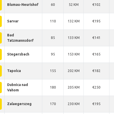
Blumau-Neurishof
60
52 KM
€102
Sarvar
110
132 KM
€195
Bad
85
133 KM
€141
Tatzmannsdorf
Stegersbach
95
153 KM
€165
Tapolca
155
202 KM
€182
Dubnica nad
180
205 KM
€250
Vahom
Zalaegerszeg
170
230 KM
€195