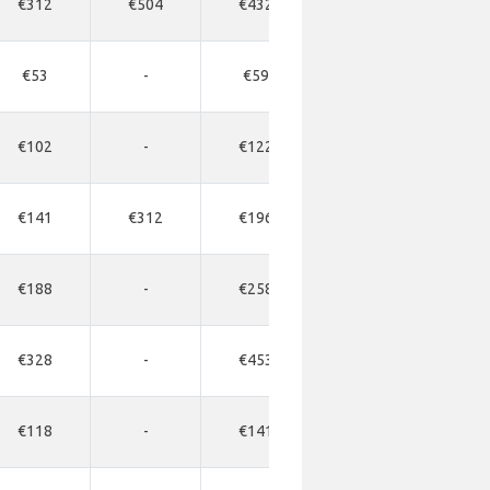
€312
€504
€432
-
€53
-
€59
-
€102
-
€122
-
€141
€312
€196
-
€188
-
€258
-
€328
-
€453
-
€118
-
€141
-