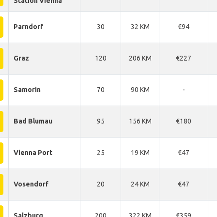
Station Vienna
Parndorf
30
32 KM
€94
Graz
120
206 KM
€227
Samorin
70
90 KM
-
Bad Blumau
95
156 KM
€180
Vienna Port
25
19 KM
€47
Vosendorf
20
24 KM
€47
Salzburg
200
322 KM
€359