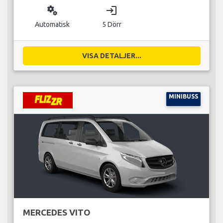
miscellaneous_services
login
Automatisk
5 Dörr
VISA DETALJER...
MINIBUSS
MERCEDES VITO