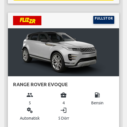
FULLSTOR
RANGE ROVER EVOQUE
group
business_center
local_gas_station
5
4
Bensin
miscellaneous_services
login
Automatisk
5 Dörr