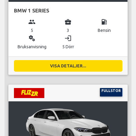
BMW 1 SERIES
group
business_center
local_gas_station
5
3
Bensin
miscellaneous_services
login
Bruksanvisning
5 Dörr
VISA DETALJER...
FULLSTOR