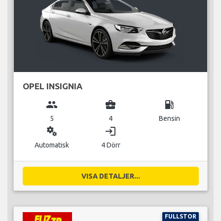
OPEL INSIGNIA
group
business_center
local_gas_station
5
4
Bensin
miscellaneous_services
login
Automatisk
4 Dörr
VISA DETALJER...
FULLSTOR