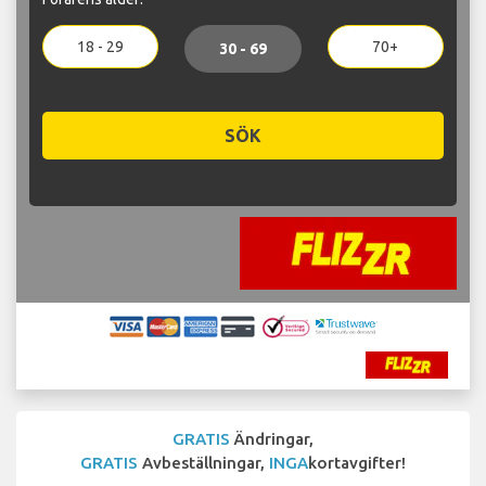
18 - 29
70+
30 - 69
SÖK
GRATIS
Ändringar,
GRATIS
Avbeställningar,
INGA
kortavgifter!