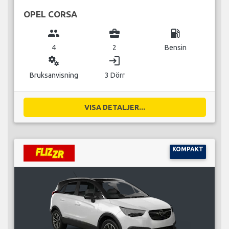
OPEL CORSA
group
business_center
local_gas_station
4
2
Bensin
miscellaneous_services
login
Bruksanvisning
3 Dörr
VISA DETALJER...
KOMPAKT