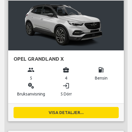
OPEL GRANDLAND X
group
business_center
local_gas_station
5
4
Bensin
miscellaneous_services
login
Bruksanvisning
5 Dörr
VISA DETALJER...