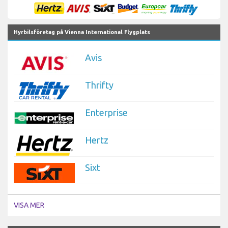
Hyrbilsföretag på Vienna International Flygplats
Avis
Thrifty
Enterprise
Hertz
Sixt
VISA MER