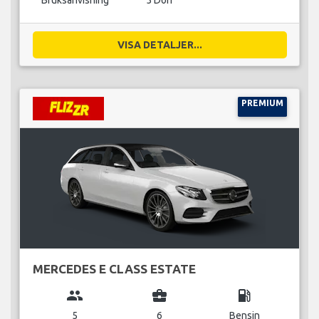
Bruksanvisning
5 Dörr
VISA DETALJER...
PREMIUM
MERCEDES E CLASS ESTATE
group
business_center
local_gas_station
5
6
Bensin