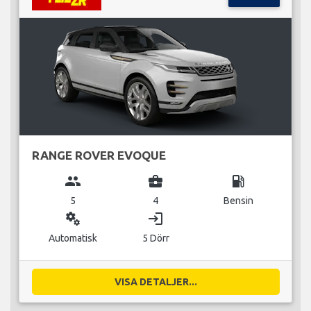
RANGE ROVER EVOQUE
group
business_center
local_gas_station
5
4
Bensin
miscellaneous_services
login
Automatisk
5 Dörr
VISA DETALJER...