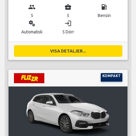
group
business_center
local_gas_station
5
5
Bensin
miscellaneous_services
login
Automatisk
5 Dörr
VISA DETALJER...
KOMPAKT