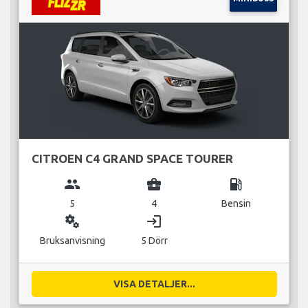
CITROEN C4 GRAND SPACE TOURER
group
business_center
local_gas_station
5
4
Bensin
miscellaneous_services
login
Bruksanvisning
5 Dörr
VISA DETALJER...