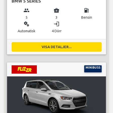
BMW 5 SERIES
group
business_center
local_gas_station
5
3
Bensin
miscellaneous_services
login
Automatisk
4 Dörr
VISA DETALJER...
MINIBUSS