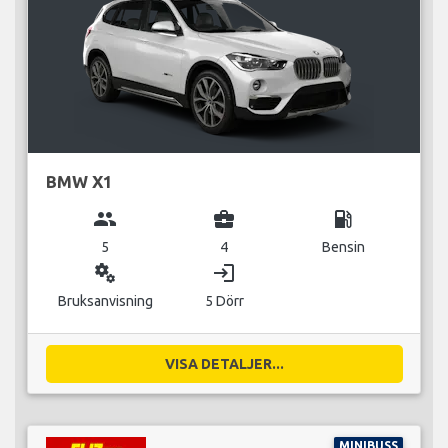
BMW X1
group
business_center
local_gas_station
5
4
Bensin
miscellaneous_services
login
Bruksanvisning
5 Dörr
VISA DETALJER...
MINIBUSS