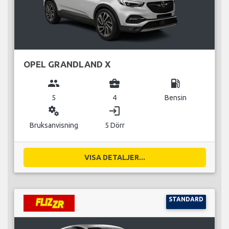
OPEL GRANDLAND X
group
business_center
local_gas_station
5
4
Bensin
miscellaneous_services
login
Bruksanvisning
5 Dörr
VISA DETALJER...
STANDARD