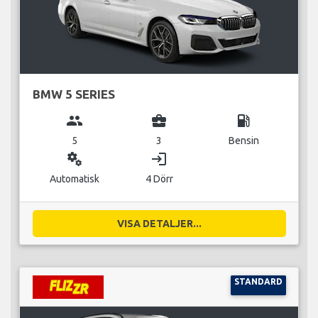
BMW 5 SERIES
group
business_center
local_gas_station
5
3
Bensin
miscellaneous_services
login
Automatisk
4 Dörr
VISA DETALJER...
STANDARD