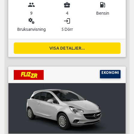
group
business_center
local_gas_station
9
4
Bensin
miscellaneous_services
login
Bruksanvisning
5 Dörr
VISA DETALJER...
EKONOMI