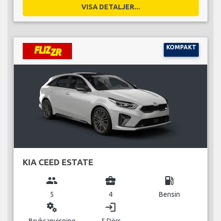
VISA DETALJER...
KOMPAKT
KIA CEED ESTATE
group
business_center
local_gas_station
5
4
Bensin
miscellaneous_services
login