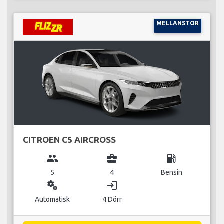
MELLANSTOR
CITROEN C5 AIRCROSS
group
business_center
local_gas_station
5
4
Bensin
miscellaneous_services
login
Automatisk
4 Dörr