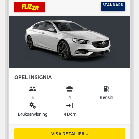
STANDARD
OPEL INSIGNIA
group
business_center
local_gas_station
5
4
Bensin
miscellaneous_services
login
Bruksanvisning
4 Dörr
VISA DETALJER...