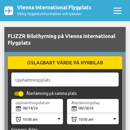
Vienna International Flygplats
Viktig flygplatsinformation och tjänster
FLIZZR Biluthyrning på Vienna International
Flygplats
OSLAGBART VÄRDE PÅ HYRBILAR
Upphämtningsplats
Återlämning på samma plats
Upphämtningsdatum
Återlämningsdag
Förarens ålder: