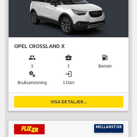
OPEL CROSSLAND X
group
business_center
local_gas_station
5
3
Bensin
miscellaneous_services
login
Bruksanvisning
5 Dörr
VISA DETALJER...
MELLANSTOR