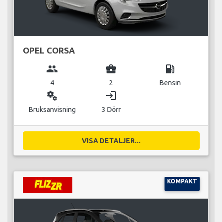
OPEL CORSA
group
business_center
local_gas_station
4
2
Bensin
miscellaneous_services
login
Bruksanvisning
3 Dörr
VISA DETALJER...
KOMPAKT