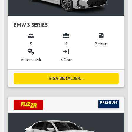
BMW 3 SERIES
group
business_center
local_gas_station
5
4
Bensin
miscellaneous_services
login
Automatisk
4 Dörr
VISA DETALJER...
PREMIUM