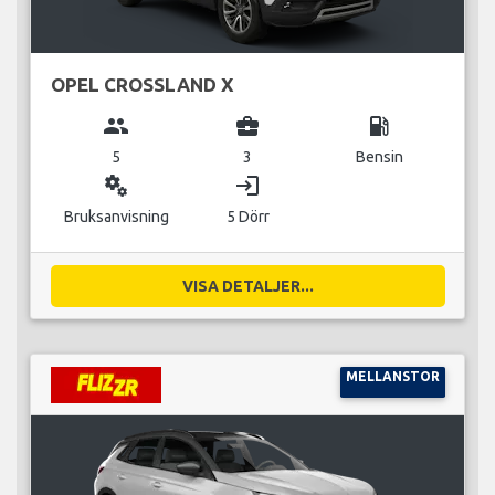
OPEL CROSSLAND X
group
business_center
local_gas_station
5
3
Bensin
miscellaneous_services
login
Bruksanvisning
5 Dörr
VISA DETALJER...
MELLANSTOR