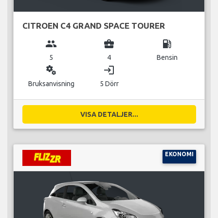
CITROEN C4 GRAND SPACE TOURER
group
business_center
local_gas_station
5
4
Bensin
miscellaneous_services
login
Bruksanvisning
5 Dörr
VISA DETALJER...
EKONOMI