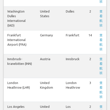
班
Washington
United
Dulles
2
查
Dulles
States
看
International
航
(IAD)
班
Frankfurt
Germany
Frankfurt
14
查
International
看
Airport (FRA)
航
班
Innsbruck-
Austria
Innsbruck
2
查
kranebitten (INN)
看
航
班
London
United
London
3
查
Heathrow (LHR)
Kingdom
Heathrow
看
航
班
Los Angeles
United
Los
2
查