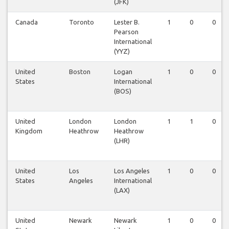
(JFK)
Canada
Toronto
Lester B.
1
0
0
Pearson
International
(YYZ)
United
Boston
Logan
1
0
0
States
International
(BOS)
United
London
London
1
1
0
Kingdom
Heathrow
Heathrow
(LHR)
United
Los
Los Angeles
1
0
0
States
Angeles
International
(LAX)
United
Newark
Newark
1
0
0