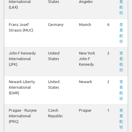
International
States
Angeles
看
(LAX)
航
班
Franz Josef
Germany
Munich
6
查
Strauss (MUC)
看
航
班
John F Kennedy
United
New York
2
查
International
States
John F
看
(JFK)
Kennedy
航
班
Newark Liberty
United
Newark
2
查
International
States
看
(EWR)
航
班
Prague - Ruzyne
Czech
Prague
1
查
International
Republic
看
(PRG)
航
班