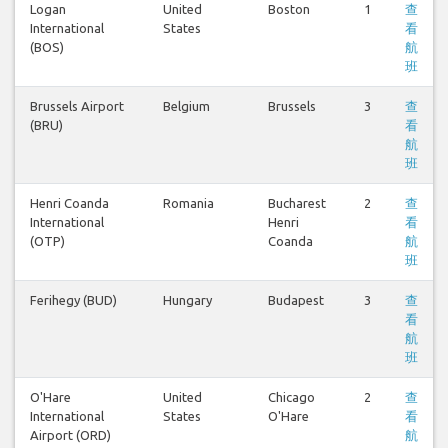
Logan
United
Boston
1
查
International
States
看
(BOS)
航
班
Brussels Airport
Belgium
Brussels
3
查
(BRU)
看
航
班
Henri Coanda
Romania
Bucharest
2
查
International
Henri
看
(OTP)
Coanda
航
班
Ferihegy (BUD)
Hungary
Budapest
3
查
看
航
班
O'Hare
United
Chicago
2
查
International
States
O'Hare
看
Airport (ORD)
航