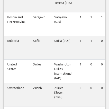
Teresa (TIA)
Bosnia and
Sarajevo
Sarajevo
1
1
1
Herzegovina
(SJJ)
Bulgaria
Sofia
Sofia (SOF)
1
1
0
United
Dulles
Washington
1
0
0
States
Dulles
International
(IAD)
Switzerland
Zurich
Zürich-
2
0
0
Kloten
(ZRH)