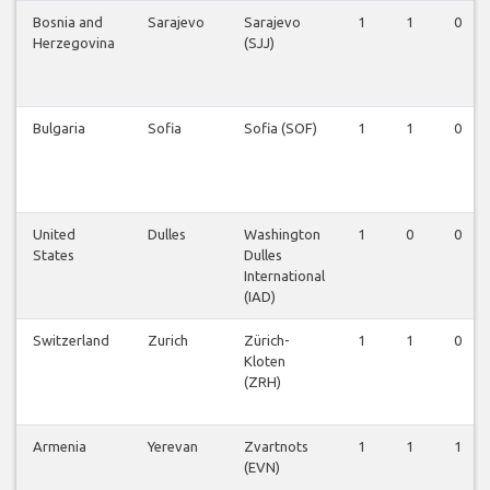
Bosnia and
Sarajevo
Sarajevo
1
1
0
Herzegovina
(SJJ)
Bulgaria
Sofia
Sofia (SOF)
1
1
0
United
Dulles
Washington
1
0
0
States
Dulles
International
(IAD)
Switzerland
Zurich
Zürich-
1
1
0
Kloten
(ZRH)
Armenia
Yerevan
Zvartnots
1
1
1
(EVN)