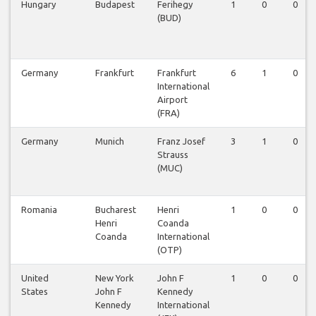
Hungary
Budapest
Ferihegy
1
0
0
(BUD)
Germany
Frankfurt
Frankfurt
6
1
0
International
Airport
(FRA)
Germany
Munich
Franz Josef
3
1
0
Strauss
(MUC)
Romania
Bucharest
Henri
1
0
0
Henri
Coanda
Coanda
International
(OTP)
United
New York
John F
1
0
0
States
John F
Kennedy
Kennedy
International