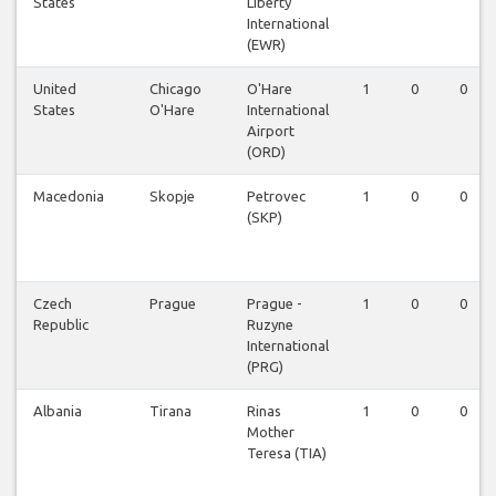
States
Liberty
International
(EWR)
United
Chicago
O'Hare
1
0
0
States
O'Hare
International
Airport
(ORD)
Macedonia
Skopje
Petrovec
1
0
0
(SKP)
Czech
Prague
Prague -
1
0
0
Republic
Ruzyne
International
(PRG)
Albania
Tirana
Rinas
1
0
0
Mother
Teresa (TIA)