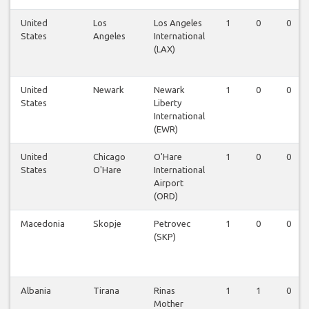
United
Los
Los Angeles
1
0
0
States
Angeles
International
(LAX)
United
Newark
Newark
1
0
0
States
Liberty
International
(EWR)
United
Chicago
O'Hare
1
0
0
States
O'Hare
International
Airport
(ORD)
Macedonia
Skopje
Petrovec
1
0
0
(SKP)
Albania
Tirana
Rinas
1
1
0
Mother