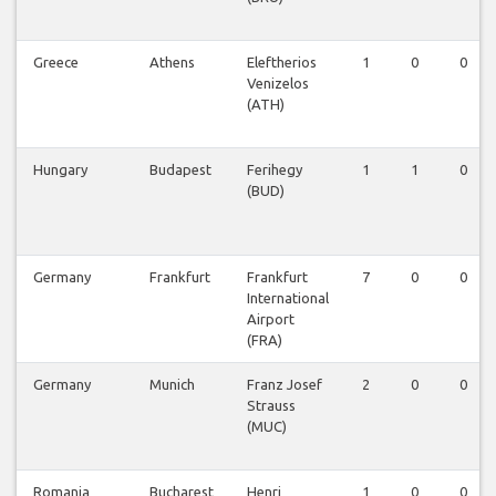
Greece
Athens
Eleftherios
1
0
0
Venizelos
(ATH)
Hungary
Budapest
Ferihegy
1
1
0
(BUD)
Germany
Frankfurt
Frankfurt
7
0
0
International
Airport
(FRA)
Germany
Munich
Franz Josef
2
0
0
Strauss
(MUC)
Romania
Bucharest
Henri
1
0
0