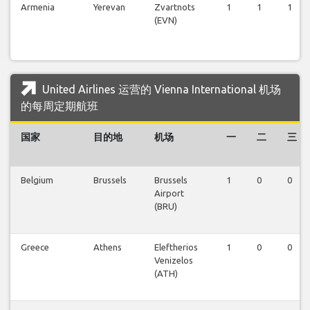
Armenia
Yerevan
Zvartnots
1
1
1
(EVN)
United Airlines 运营的 Vienna International 机场
的每周定期航班
国家
目的地
机场
一
二
三
Belgium
Brussels
Brussels
1
0
0
Airport
(BRU)
Greece
Athens
Eleftherios
1
0
0
Venizelos
(ATH)