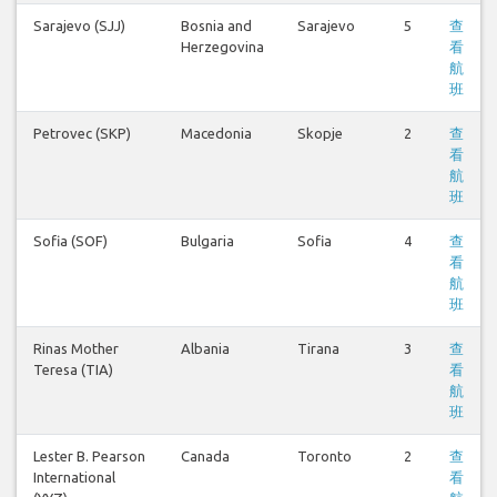
Sarajevo (SJJ)
Bosnia and
Sarajevo
5
查
Herzegovina
看
航
班
Petrovec (SKP)
Macedonia
Skopje
2
查
看
航
班
Sofia (SOF)
Bulgaria
Sofia
4
查
看
航
班
Rinas Mother
Albania
Tirana
3
查
Teresa (TIA)
看
航
班
Lester B. Pearson
Canada
Toronto
2
查
International
看