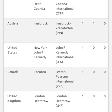
Henri
Coanda
Coanda
International
(OTP)
Austria
Innsbruck
Innsbruck-
1
1
0
kranebitten
(INN)
United
New York
John F
1
0
0
States
John F
Kennedy
Kennedy
International
(JFK)
Canada
Toronto
Lester B.
1
0
0
Pearson
International
(YYZ)
United
London
London
1
0
0
Kingdom
Heathrow
Heathrow
(LHR)