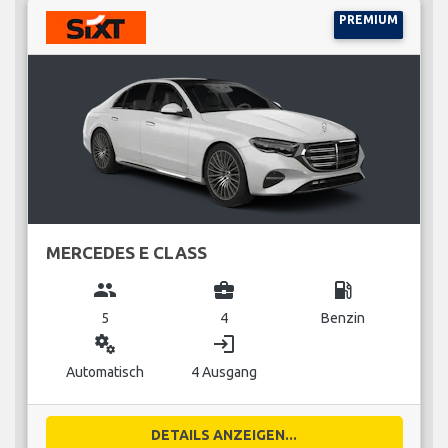
PREMIUM
MERCEDES E CLASS
group
business_center
local_gas_station
5
4
Benzin
miscellaneous_services
login
Automatisch
4 Ausgang
DETAILS ANZEIGEN...