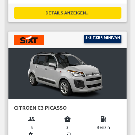
DETAILS ANZEIGEN...
5-SITZER MINIVAN
CITROEN C3 PICASSO
group
business_center
local_gas_station
5
3
Benzin