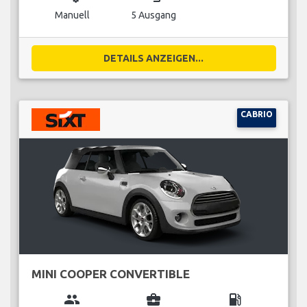
Manuell
5 Ausgang
DETAILS ANZEIGEN...
CABRIO
MINI COOPER CONVERTIBLE
group
business_center
local_gas_station