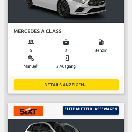
MERCEDES A CLASS
group
business_center
local_gas_station
5
3
Benzin
miscellaneous_services
login
Manuell
3 Ausgang
DETAILS ANZEIGEN...
ELITE MITTELKLASSEWAGEN