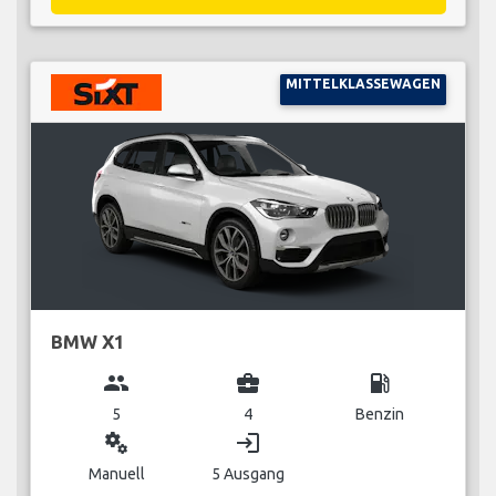
MITTELKLASSEWAGEN
BMW X1
group
business_center
local_gas_station
5
4
Benzin
miscellaneous_services
login
Manuell
5 Ausgang