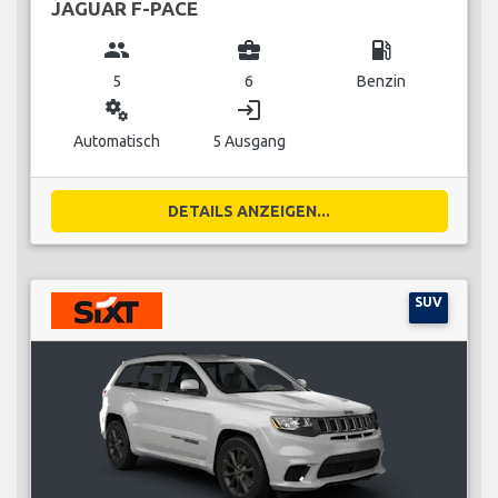
JAGUAR F-PACE
group
business_center
local_gas_station
5
6
Benzin
miscellaneous_services
login
Automatisch
5 Ausgang
DETAILS ANZEIGEN...
SUV