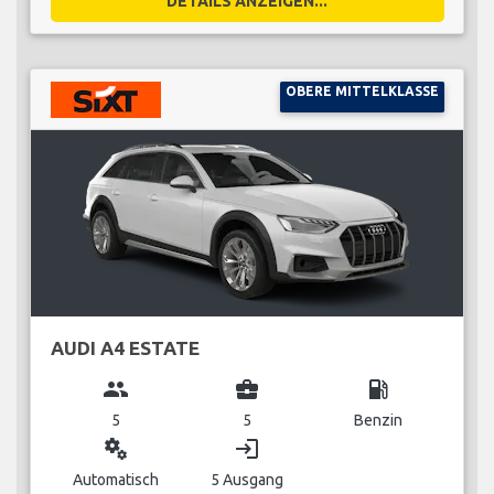
DETAILS ANZEIGEN...
OBERE MITTELKLASSE
AUDI A4 ESTATE
group
business_center
local_gas_station
5
5
Benzin
miscellaneous_services
login
Automatisch
5 Ausgang