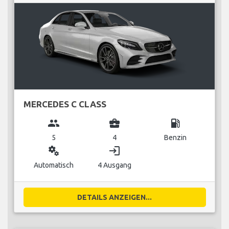
MERCEDES C CLASS
group
business_center
local_gas_station
5
4
Benzin
miscellaneous_services
login
Automatisch
4 Ausgang
DETAILS ANZEIGEN...