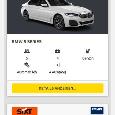
BMW 5 SERIES
group
business_center
local_gas_station
5
4
Benzin
miscellaneous_services
login
Automatisch
4 Ausgang
DETAILS ANZEIGEN...
KOMBI