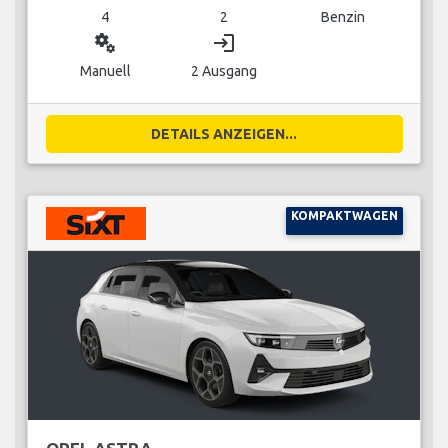
4
2
Benzin
miscellaneous_services
login
Manuell
2 Ausgang
DETAILS ANZEIGEN...
KOMPAKTWAGEN