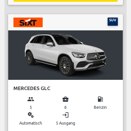
SUV
MERCEDES GLC
group
business_center
local_gas_station
5
6
Benzin
miscellaneous_services
login
Automatisch
5 Ausgang