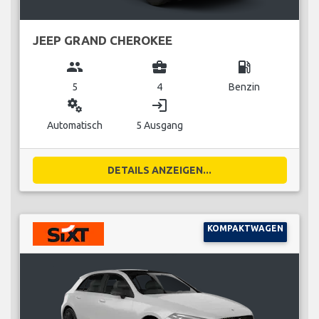
JEEP GRAND CHEROKEE
group
business_center
local_gas_station
5
4
Benzin
miscellaneous_services
login
Automatisch
5 Ausgang
DETAILS ANZEIGEN...
KOMPAKTWAGEN