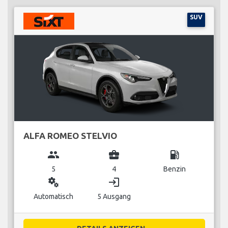
SUV
ALFA ROMEO STELVIO
group
business_center
local_gas_station
5
4
Benzin
miscellaneous_services
login
Automatisch
5 Ausgang