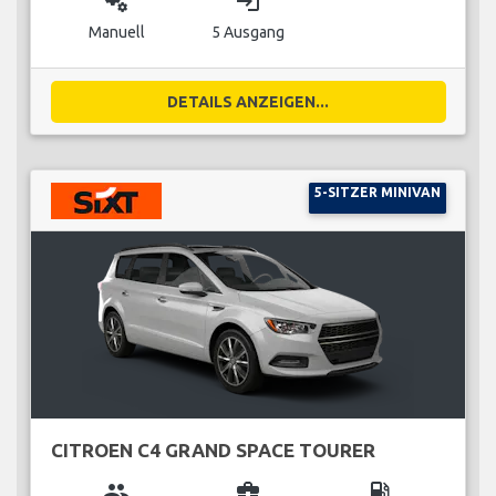
miscellaneous_services
login
Manuell
5 Ausgang
DETAILS ANZEIGEN...
5-SITZER MINIVAN
CITROEN C4 GRAND SPACE TOURER
group
business_center
local_gas_station