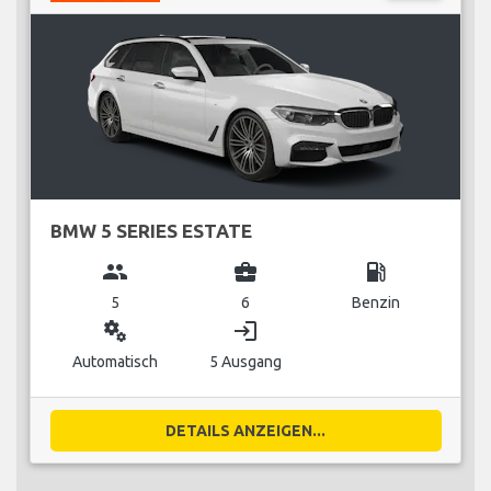
BMW 5 SERIES ESTATE
group
business_center
local_gas_station
5
6
Benzin
miscellaneous_services
login
Automatisch
5 Ausgang
DETAILS ANZEIGEN...