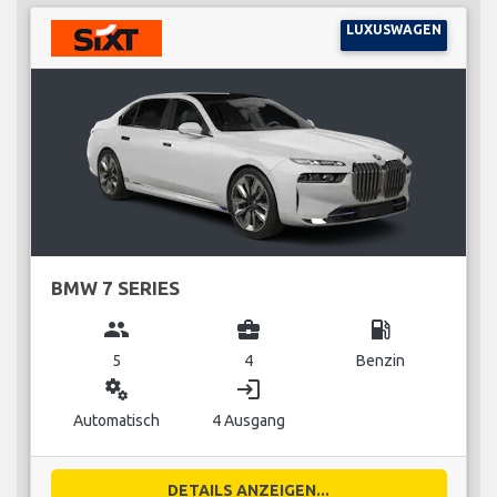
LUXUSWAGEN
BMW 7 SERIES
group
business_center
local_gas_station
5
4
Benzin
miscellaneous_services
login
Automatisch
4 Ausgang
DETAILS ANZEIGEN...