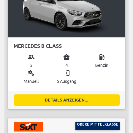
MERCEDES B CLASS
group
business_center
local_gas_station
5
4
Benzin
miscellaneous_services
login
Manuell
5 Ausgang
DETAILS ANZEIGEN...
OBERE MITTELKLASSE