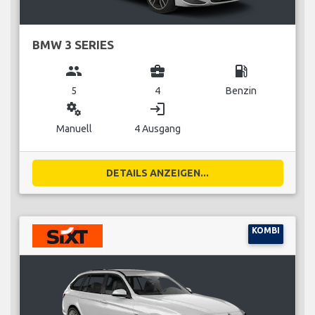
BMW 3 SERIES
group
business_center
local_gas_station
5
4
Benzin
miscellaneous_services
login
Manuell
4 Ausgang
DETAILS ANZEIGEN...
KOMBI