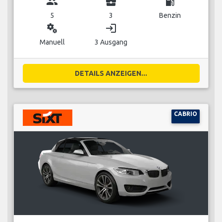
group
business_center
local_gas_station
5
3
Benzin
miscellaneous_services
login
Manuell
3 Ausgang
DETAILS ANZEIGEN...
CABRIO