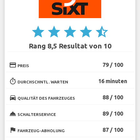
star
star
star
star
star_half
Rang 8,5 Resultat von 10
credit_card
79 / 100
PREIS
timer
16 minuten
DURCHSCHNTL. WARTEN
directions_car
88 / 100
QUALITÄT DES FAHRZEUGES
room_service
89 / 100
SCHALTERSERVICE
flag
87 / 100
FAHRZEUG-ABHOLUNG