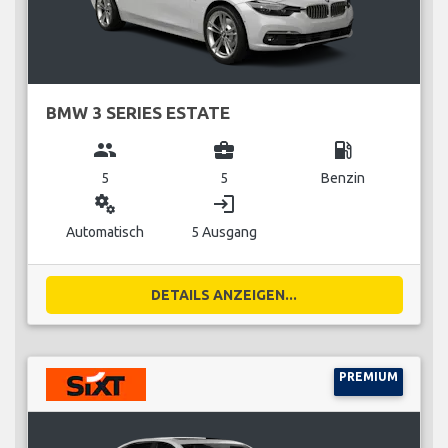
BMW 3 SERIES ESTATE
group
business_center
local_gas_station
5
5
Benzin
miscellaneous_services
login
Automatisch
5 Ausgang
DETAILS ANZEIGEN...
PREMIUM