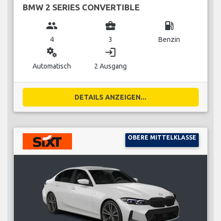
BMW 2 SERIES CONVERTIBLE
group
business_center
local_gas_station
4
3
Benzin
miscellaneous_services
login
Automatisch
2 Ausgang
DETAILS ANZEIGEN...
OBERE MITTELKLASSE