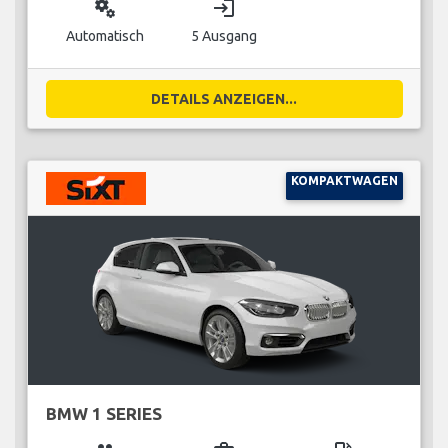
miscellaneous_services
login
Automatisch
5 Ausgang
DETAILS ANZEIGEN...
KOMPAKTWAGEN
BMW 1 SERIES