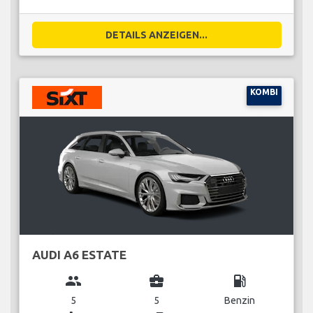
DETAILS ANZEIGEN...
KOMBI
AUDI A6 ESTATE
group
business_center
local_gas_station
5
5
Benzin