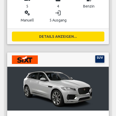
5
4
Benzin
miscellaneous_services
login
Manuell
5 Ausgang
DETAILS ANZEIGEN...
SUV