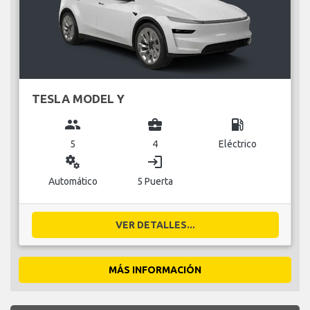
TESLA MODEL Y
group
business_center
local_gas_station
5
4
Eléctrico
miscellaneous_services
login
Automático
5 Puerta
VER DETALLES...
MÁS INFORMACIÓN