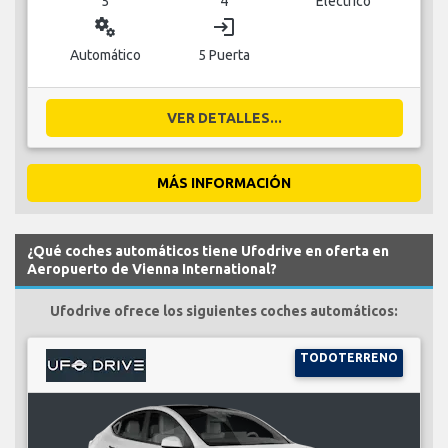
5
4
Eléctrico
miscellaneous_services
login
Automático
5 Puerta
VER DETALLES...
MÁS INFORMACIÓN
¿Qué coches automáticos tiene Ufodrive en oferta en
Aeropuerto de Vienna International?
Ufodrive ofrece los siguientes coches automáticos:
TODOTERRENO