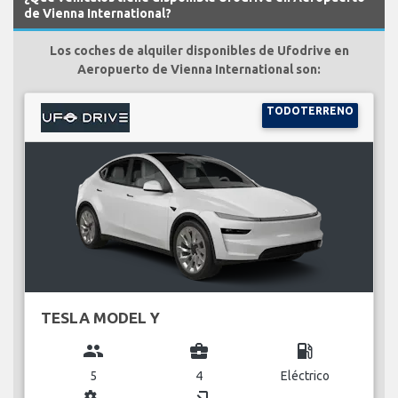
de Vienna International?
Los coches de alquiler disponibles de Ufodrive en
Aeropuerto de Vienna International son:
TODOTERRENO
TESLA MODEL Y
group
business_center
local_gas_station
5
4
Eléctrico