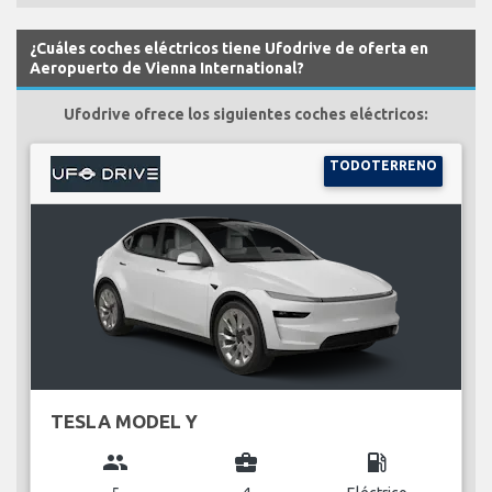
¿Cuáles coches eléctricos tiene Ufodrive de oferta en
Aeropuerto de Vienna International?
Ufodrive ofrece los siguientes coches eléctricos:
TODOTERRENO
TESLA MODEL Y
group
business_center
local_gas_station