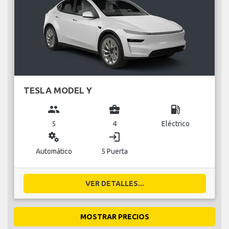
TESLA MODEL Y
group
business_center
local_gas_station
5
4
Eléctrico
miscellaneous_services
login
Automático
5 Puerta
VER DETALLES...
MOSTRAR PRECIOS