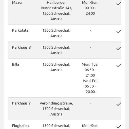
done
Mazur
Hainburger
Mon-Sun:
Bundesstraße 143,
00:00 -
1300 Schwechat,
24:00
Austria
done
Parkplatz
1300 Schwechat,
-
Austria
done
Parkhaus 8
1300 Schwechat,
-
Austria
done
Billa
1300 Schwechat,
Mon, Tue:
Austria
06:30 -
21:00
Wed-Fri:
06:30 -
20:00
done
Parkhaus 7
Verbindungsstraße,
-
1300 Schwechat,
Austria
done
Flughafen
1300 Schwechat,
Mon-Sun: