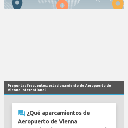
Preguntas frecuentes: estacionamiento de Aeropuerto de
Vienna International
question_answer
¿Qué aparcamientos de
Aeropuerto de Vienna