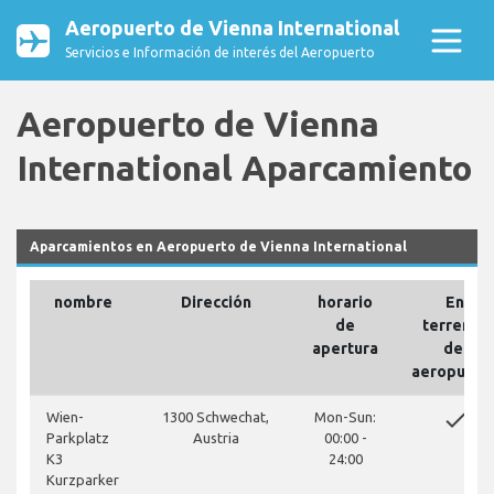
Aeropuerto de Vienna International
Servicios e Información de interés del Aeropuerto
Aeropuerto de Vienna
International Aparcamiento
Aparcamientos en Aeropuerto de Vienna International
nombre
Dirección
horario
En
de
terrenos
apertura
del
aeropuert
done
Wien-
1300 Schwechat,
Mon-Sun:
Parkplatz
Austria
00:00 -
K3
24:00
Kurzparker