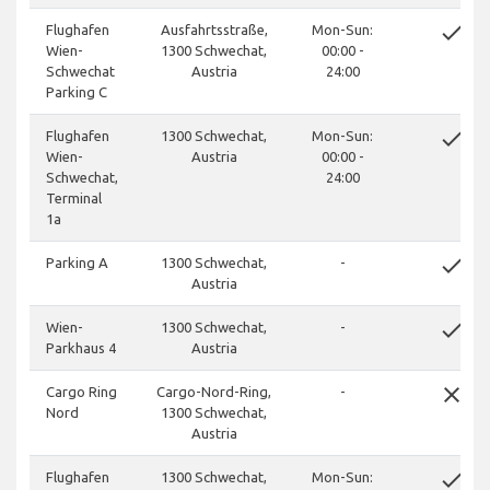
done
Flughafen
Ausfahrtsstraße,
Mon-Sun:
Wien-
1300 Schwechat,
00:00 -
Schwechat
Austria
24:00
Parking C
done
Flughafen
1300 Schwechat,
Mon-Sun:
Wien-
Austria
00:00 -
Schwechat,
24:00
Terminal
1a
done
Parking A
1300 Schwechat,
-
Austria
done
Wien-
1300 Schwechat,
-
Parkhaus 4
Austria
close
Cargo Ring
Cargo-Nord-Ring,
-
Nord
1300 Schwechat,
Austria
done
Flughafen
1300 Schwechat,
Mon-Sun: