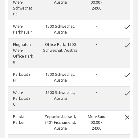
Wien-
Austria
00:00 -
Schwechat
24:00
P3
done
Wien-
1300 Schwechat,
-
Parkhaus 4
Austria
done
Flughafen
Office Park, 1300
-
Wien-
Schwechat, Austria
Office Park
II
done
Parkplatz
1300 Schwechat,
-
H
Austria
done
Wien-
1300 Schwechat,
-
Parkplatz
Austria
C
close
Panda
Zeppelinstraße 1,
Mon-Sun:
Parken
2401 Fischamend,
00:00 -
Austria
24:00