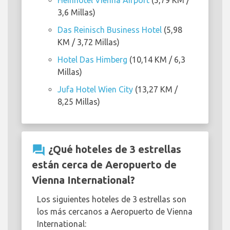
Heinhotel Vienna Airport
(5,79 KM /
3,6 Millas)
Das Reinisch Business Hotel
(5,98
KM / 3,72 Millas)
Hotel Das Himberg
(10,14 KM / 6,3
Millas)
Jufa Hotel Wien City
(13,27 KM /
8,25 Millas)
question_answer
¿Qué hoteles de 3 estrellas
están cerca de Aeropuerto de
Vienna International?
Los siguientes hoteles de 3 estrellas son
los más cercanos a Aeropuerto de Vienna
International: