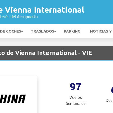
 Vienna International
nterés del Aeropuerto
 DE COCHES
TRASLADOS
PARKING
NOTICIAS Y
o de Vienna International - VIE
97
Vuelos
Des
Semanales