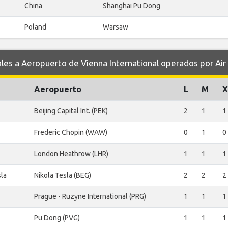
China
Shanghai Pu Dong
Poland
Warsaw
s a Aeropuerto de Vienna International operados por Air
Aeropuerto
L
M
X
Beijing Capital Int. (PEK)
2
1
1
Frederic Chopin (WAW)
0
1
0
London Heathrow (LHR)
1
1
1
sla
Nikola Tesla (BEG)
2
2
2
Prague - Ruzyne International (PRG)
1
1
1
Pu Dong (PVG)
1
1
1