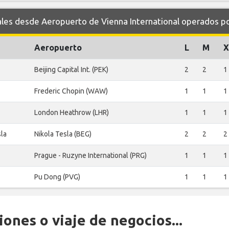
s desde Aeropuerto de Vienna International operados por
Aeropuerto
L
M
X
Beijing Capital Int. (PEK)
2
2
1
Frederic Chopin (WAW)
1
1
1
London Heathrow (LHR)
1
1
1
sla
Nikola Tesla (BEG)
2
2
2
Prague - Ruzyne International (PRG)
1
1
1
Pu Dong (PVG)
1
1
1
ones o viaje de negocios...