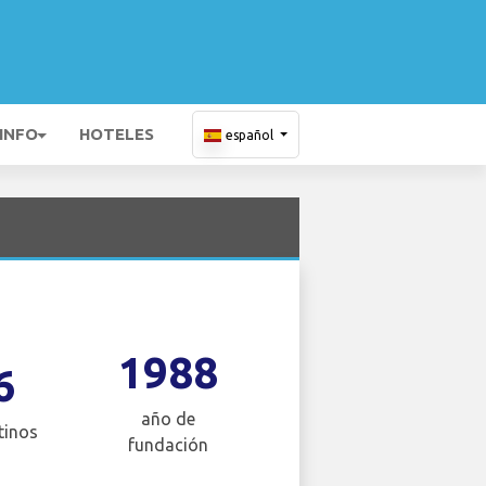
 INFO
HOTELES
español
1988
6
año de
tinos
fundación