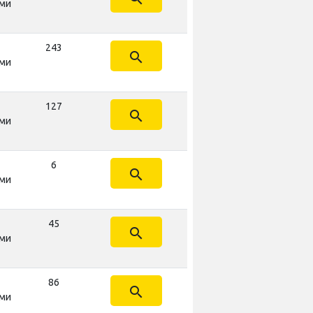
ми
243
search
ми
127
search
ми
6
search
ми
45
search
ми
86
search
ми