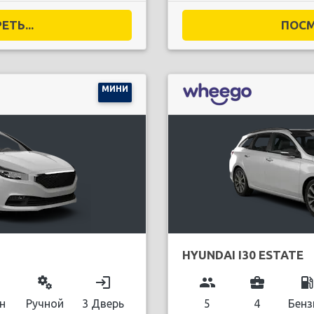
ТЬ...
ПОСМ
МИНИ
HYUNDAI I30 ESTATE
miscellaneous_services
login
group
business_center
local_gas_stati
н
Ручной
3 Дверь
5
4
Бенз