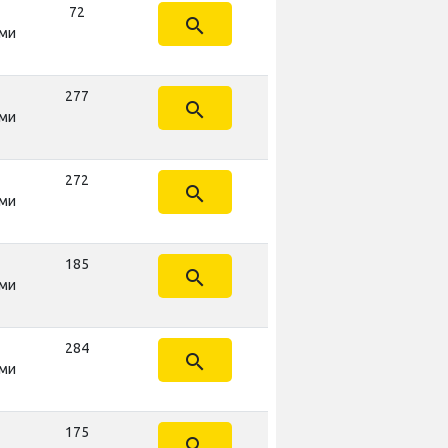
72
search
ми
277
search
ми
272
search
ми
185
search
ми
284
search
ми
175
search