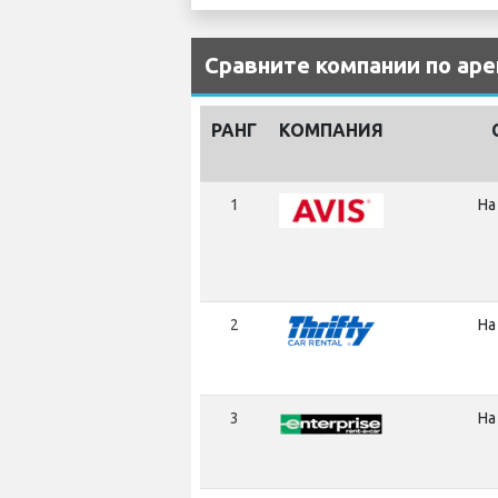
Сравните компании по аре
РАНГ
КОМПАНИЯ
1
На
2
На
3
На