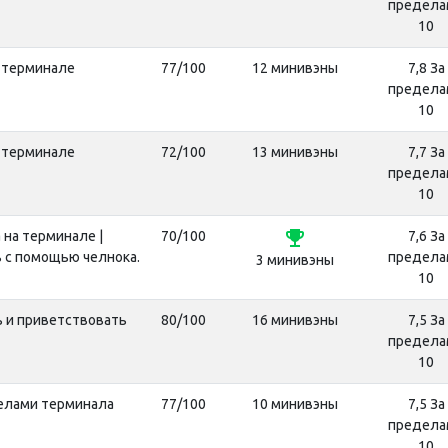
предела
10
 терминале
77/100
12 минивэны
7,8 За
предела
10
 терминале
72/100
13 минивэны
7,7 За
предела
10
emoji_events
 на терминале |
70/100
7,6 За
 с помощью челнока.
предела
3 минивэны
10
 и приветствовать
80/100
16 минивэны
7,5 За
предела
10
елами терминала
77/100
10 минивэны
7,5 За
предела
10