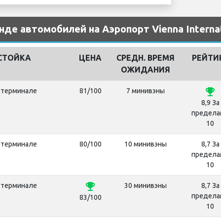
нде автомобилей на Аэропорт Vienna Internat
СТОЙКА
ЦЕНА
СРЕДН. ВРЕМЯ
РЕЙТИ
ОЖИДАНИЯ
emoji_events
 терминале
81/100
7 минивэны
8,9 За
предела
10
 терминале
80/100
10 минивэны
8,7 За
предела
10
emoji_events
 терминале
30 минивэны
8,7 За
предела
83/100
10