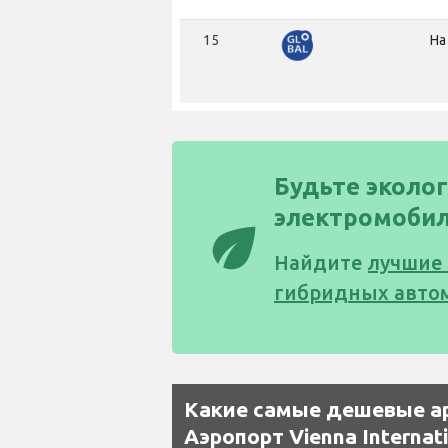
15
На
Будьте эколог
электромобил
eco
Найдите
лучшие
гибридных автомо
Какие самые дешевые а
Аэропорт Vienna Internat