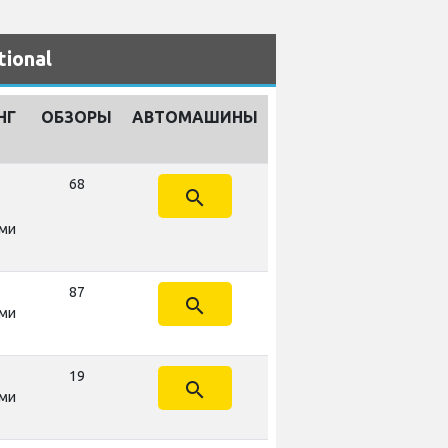
ional
НГ
ОБЗОРЫ
АВТОМАШИНЫ
68
search
ми
87
search
ми
19
search
ми