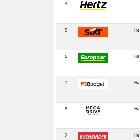
4
5
На
6
На
7
На
8
На
9
На