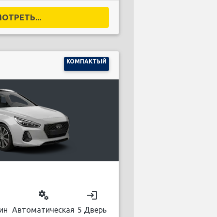
ОТРЕТЬ...
КОМПАКТЫЙ
on
miscellaneous_services
login
ин
Автоматическая
5 Дверь