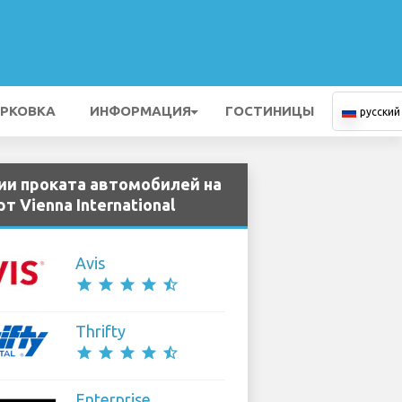
РКОВКА
ИНФОРМАЦИЯ
ГОСТИНИЦЫ
русский
ии проката автомобилей на
т Vienna International
Avis
star
star
star
star
star_half
Thrifty
star
star
star
star
star_half
Enterprise