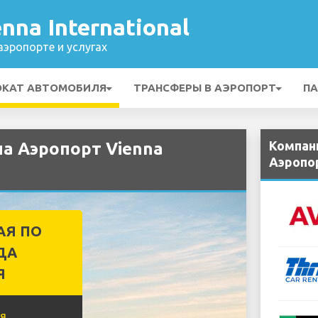
nna International
эропорте и услугах
ОКАТ АВТОМОБИЛЯ
ТРАНСФЕРЫ В АЭРОПОРТ
ПА
Компан
а Аэропорт Vienna
Аэропор
АЯ ПО
ДА
Я
я