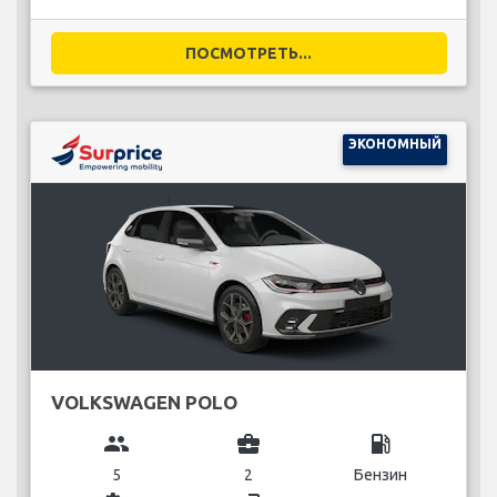
ПОСМОТРЕТЬ...
ЭКОНОМНЫЙ
VOLKSWAGEN POLO
group
business_center
local_gas_station
5
2
Бензин