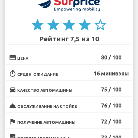
star
star
star
star
star_border
Рейтинг 7,5 из 10
credit_card
80 / 100
ЦЕНА
timer
16 минивэны
СРЕДН. ОЖИДАНИЕ
directions_car
75 / 100
КАЧЕСТВО АВТОМАШИНЫ
room_service
76 / 100
ОБСЛУЖИВАНИЕ НА СТОЙКЕ
flag
72 / 100
ПОЛУЧЕНИЕ АВТОМАШИНЫ
beenhere
72 / 100