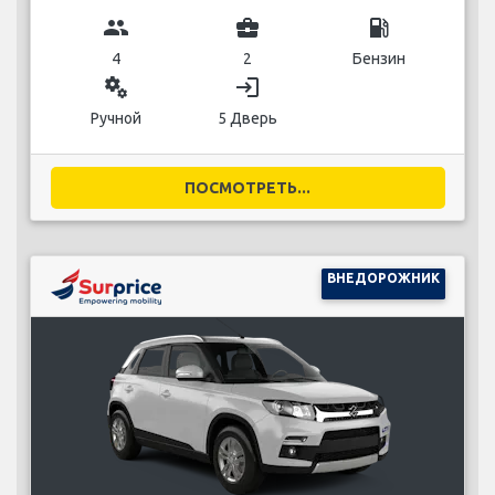
group
business_center
local_gas_station
4
2
Бензин
miscellaneous_services
login
Ручной
5 Дверь
ПОСМОТРЕТЬ...
ВНЕДОРОЖНИК