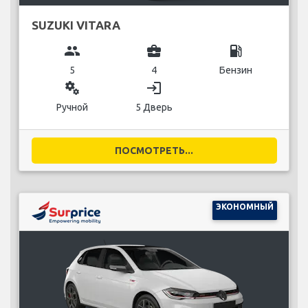
SUZUKI VITARA
group
business_center
local_gas_station
5
4
Бензин
miscellaneous_services
login
Ручной
5 Дверь
ПОСМОТРЕТЬ...
ЭКОНОМНЫЙ