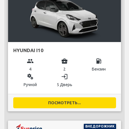
HYUNDAI I10
group
business_center
local_gas_station
4
2
Бензин
miscellaneous_services
login
Ручной
5 Дверь
ПОСМОТРЕТЬ...
ВНЕДОРОЖНИК