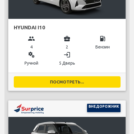
HYUNDAI I10
group
business_center
local_gas_station
4
2
Бензин
miscellaneous_services
login
Ручной
5 Дверь
ПОСМОТРЕТЬ...
ВНЕДОРОЖНИК