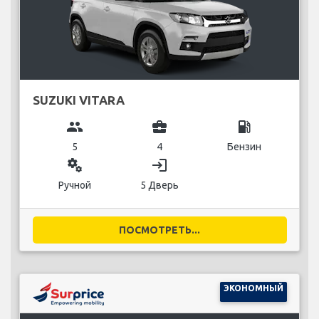
SUZUKI VITARA
group
business_center
local_gas_station
5
4
Бензин
miscellaneous_services
login
Ручной
5 Дверь
ПОСМОТРЕТЬ...
ЭКОНОМНЫЙ