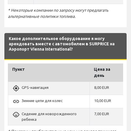
* Некоторые компании по запросу могут предлагать
альтернативные политики топлива.
Какое дополнительное оборудование я могу
арендовать вместе с автомобилем в SURPRICE на
Аэропорт Vienna International?
Пункт
Цена за
день
gps_fixed
GPS-навигация
8,00 EUR
link
Зимние цепи для колес
10,00 EUR
child_care
Сидение для новорожденного
7,00 EUR
ребенка