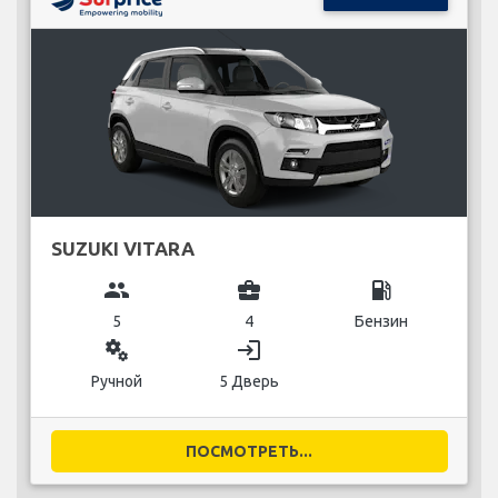
SUZUKI VITARA
group
business_center
local_gas_station
5
4
Бензин
miscellaneous_services
login
Ручной
5 Дверь
ПОСМОТРЕТЬ...