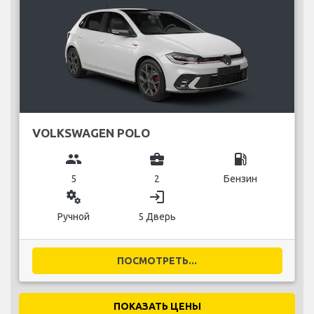
VOLKSWAGEN POLO
group
business_center
local_gas_station
5
2
Бензин
miscellaneous_services
login
Ручной
5 Дверь
ПОСМОТРЕТЬ...
ПОКАЗАТЬ ЦЕНЫ