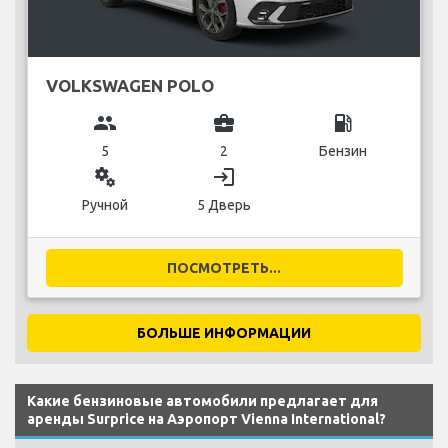
VOLKSWAGEN POLO
group
business_center
local_gas_station
5
2
Бензин
miscellaneous_services
login
Ручной
5 Дверь
ПОСМОТРЕТЬ...
БОЛЬШЕ ИНФОРМАЦИИ
Какие бензиновые автомобили предлагает для
аренды Surprice на Аэропорт Vienna International?