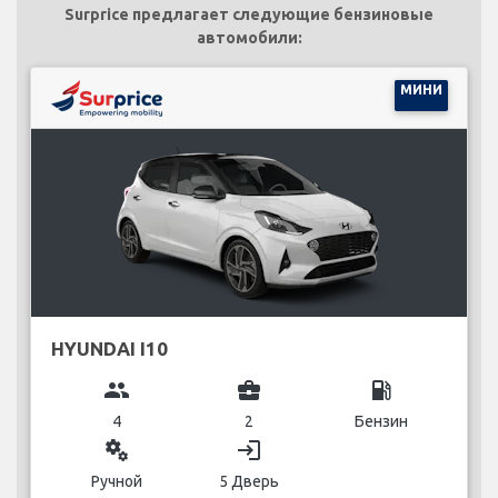
Surprice предлагает следующие бензиновые
автомобили:
МИНИ
HYUNDAI I10
group
business_center
local_gas_station
4
2
Бензин
miscellaneous_services
login
Ручной
5 Дверь