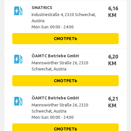
ev_station
SMATRICS
6,16
KM
Industriestraße 4, 2320 Schwechat,
Austria
Mon-Sun: 00:00 - 24:00
СМОТРЕТЬ
ev_station
ÖAMTC Betriebe GmbH
6,20
KM
Mannswörther Straße 26, 2320
Schwechat, Austria
СМОТРЕТЬ
ev_station
ÖAMTC Betriebe GmbH
6,21
KM
Mannswörther Straße 26, 2320
Schwechat, Austria
Mon-Sun: 00:00 - 24:00
СМОТРЕТЬ