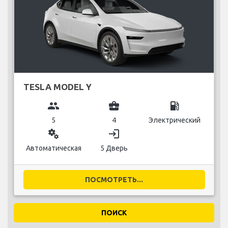
TESLA MODEL Y
group
business_center
local_gas_station
5
4
Электрический
miscellaneous_services
login
Автоматическая
5 Дверь
ПОСМОТРЕТЬ...
ПОИСК