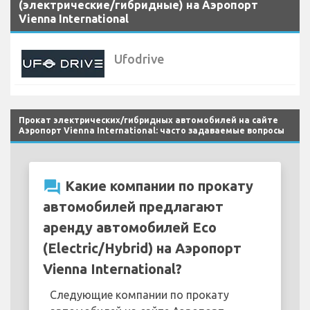
(электрические/гибридные) на Аэропорт
Vienna International
Ufodrive
Прокат электрических/гибридных автомобилей на сайте
Аэропорт Vienna International: часто задаваемые вопросы
question_answer
Какие компании по прокату
автомобилей предлагают
аренду автомобилей Eco
(Electric/Hybrid) на Аэропорт
Vienna International?
Следующие компании по прокату