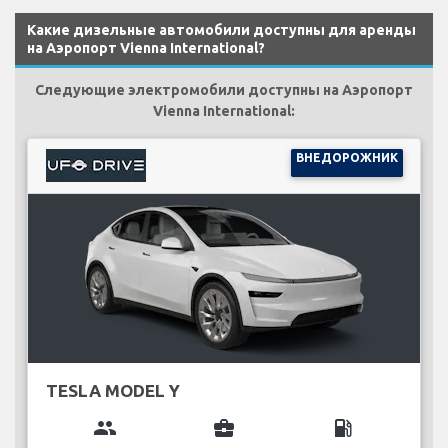
Какие дизельные автомобили доступны для аренды
на Аэропорт Vienna International?
Следующие электромобили доступны на Аэропорт
Vienna International:
ВНЕДОРОЖНИК
TESLA MODEL Y
group
business_center
local_gas_station