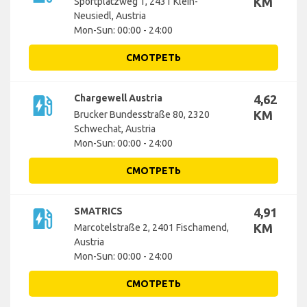
KM
Sportplatzweg 1, 2431 Klein-
Neusiedl, Austria
Mon-Sun: 00:00 - 24:00
СМОТРЕТЬ
ev_station
Chargewell Austria
4,62
KM
Brucker Bundesstraße 80, 2320
Schwechat, Austria
Mon-Sun: 00:00 - 24:00
СМОТРЕТЬ
ev_station
SMATRICS
4,91
KM
Marcotelstraße 2, 2401 Fischamend,
Austria
Mon-Sun: 00:00 - 24:00
СМОТРЕТЬ