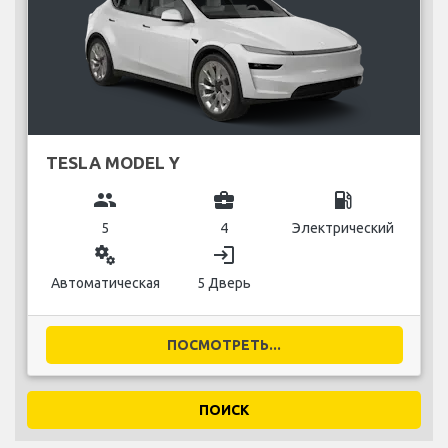
TESLA MODEL Y
group
business_center
local_gas_station
5
4
Электрический
miscellaneous_services
login
Автоматическая
5 Дверь
ПОСМОТРЕТЬ...
ПОИСК