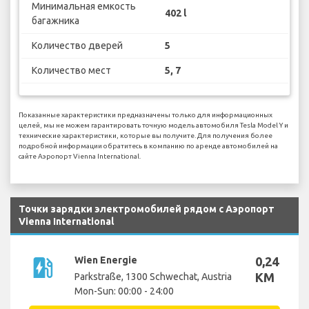
Минимальная емкость
402 l
багажника
Количество дверей
5
Количество мест
5, 7
Показанные характеристики предназначены только для информационных
целей, мы не можем гарантировать точную модель автомобиля Tesla Model Y и
технические характеристики, которые вы получите. Для получения более
подробной информации обратитесь в компанию по аренде автомобилей на
сайте Аэропорт Vienna International.
Точки зарядки электромобилей рядом с Аэропорт
Vienna International
ev_station
Wien Energie
0,24
KM
Parkstraße, 1300 Schwechat, Austria
Mon-Sun: 00:00 - 24:00