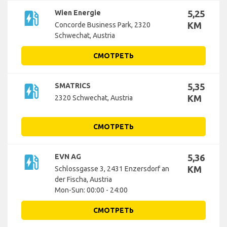
ev_station
Wien Energie
5,25
KM
Concorde Business Park, 2320
Schwechat, Austria
СМОТРЕТЬ
ev_station
SMATRICS
5,35
KM
2320 Schwechat, Austria
СМОТРЕТЬ
ev_station
EVN AG
5,36
KM
Schlossgasse 3, 2431 Enzersdorf an
der Fischa, Austria
Mon-Sun: 00:00 - 24:00
СМОТРЕТЬ