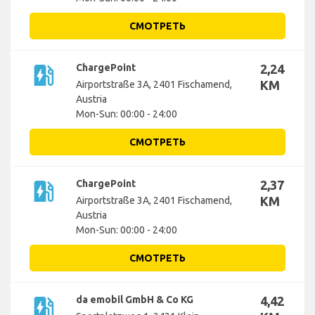
СМОТРЕТЬ
ev_station
ChargePoint
2,24
KM
Airportstraße 3A, 2401 Fischamend,
Austria
Mon-Sun: 00:00 - 24:00
СМОТРЕТЬ
ev_station
ChargePoint
2,37
KM
Airportstraße 3A, 2401 Fischamend,
Austria
Mon-Sun: 00:00 - 24:00
СМОТРЕТЬ
ev_station
da emobil GmbH & Co KG
4,42