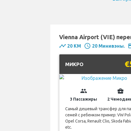
Vienna Airport (VIE) пер
timeline
schedule
pay
20 KM
20 Минивэны.
€
MИКРО
group
business_center
3 Пассажиры
2 Чемодан
Самый дешевый трансфер для па
семей с ребенком пример: VW Pol
Opel Corsa, Renault Clio, Skoda Fabi
etc.