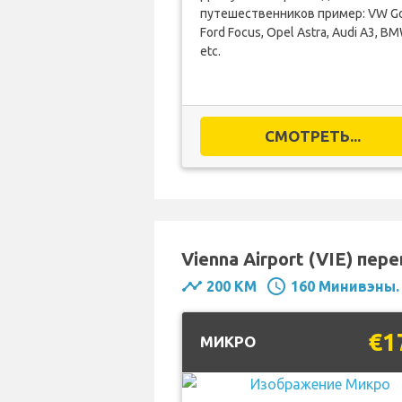
путешественников пример: VW Go
Ford Focus, Opel Astra, Audi A3, BM
etc.
СМОТРЕТЬ...
Vienna Airport (VIE) пер
timeline
schedule
200 KM
160 Минивэны.
€1
MИКРО