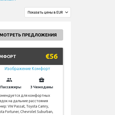
МОТРЕТЬ ПРЕДЛОЖЕНИЯ
€56
МФОРТ
group
business_center
 Пассажиры
3 Чемоданы
омендуется для комфортных
здок на дальние расстояния
мер: VW Passat, Toyota Camry,
ta Fortuner, Chevrolet Suburban,