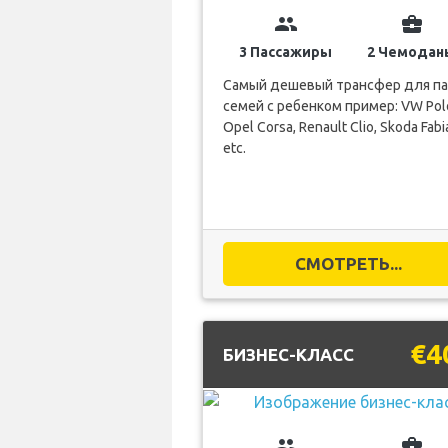
group
business_center
3 Пассажиры
2 Чемодан
Самый дешевый трансфер для па
семей с ребенком пример: VW Pol
Opel Corsa, Renault Clio, Skoda Fabi
etc.
СМОТРЕТЬ...
€4
БИЗНЕС-КЛАСС
group
business_center