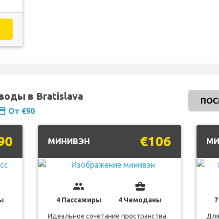
еводы в Bratislava
ПОС
ment
От €90
90
€106
МИНИВЭН
МИ
group
business_center
ы
4 Пассажиры
4 Чемоданы
7
Идеальное сочетание пространства
Для