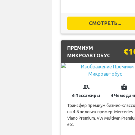
СМОТРЕТЬ...
ПРЕМИУМ
€1
МИКРОАВТОБУС
group
business_center
6 Пассажиры
4 Чемодан
Трансфер премиум бизнес-класс
на 4-6 человек пример: Mercedes
Viano Premium, VW Multivan Premiu
etc.