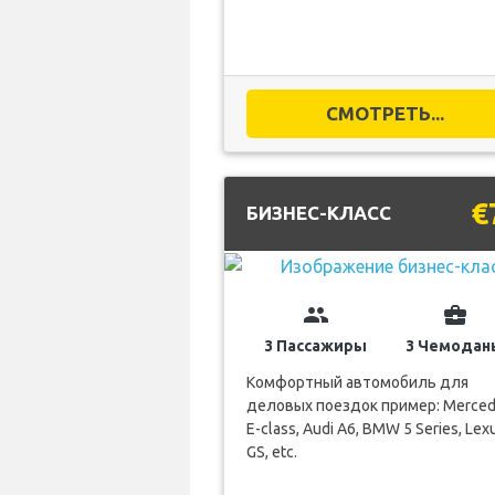
СМОТРЕТЬ...
€
БИЗНЕС-КЛАСС
group
business_center
3 Пассажиры
3 Чемодан
Комфортный автомобиль для
деловых поездок пример: Merce
E-class, Audi A6, BMW 5 Series, Lex
GS, etc.