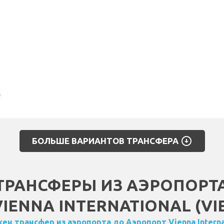
arrow_circle_down
БОЛЬШЕ ВАРИАНТОВ ТРАНСФЕРА
ТРАНСФЕРЫ ИЗ АЭРОПОРТА
VIENNA INTERNATIONAL (VIE
ен трансфер из аэропорта до Аэропорт Vienna Interna