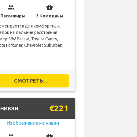
group
business_center
 Пассажиры
3 Чемоданы
омендуется для комфортных
здок на дальние расстояния
мер: VW Passat, Toyota Camry,
ta Fortuner, Chevrolet Suburban,
СМОТРЕТЬ...
€221
НИВЭН
group
business_center