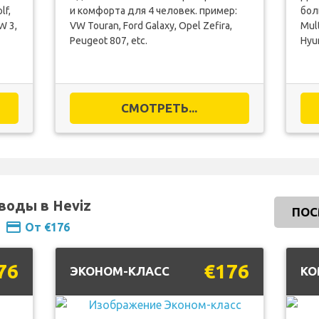
lf,
и комфорта для 4 человек. пример:
бол
W 3,
VW Touran, Ford Galaxy, Opel Zefira,
Mult
Peugeot 807, etc.
Hyun
СМОТРЕТЬ...
еводы в Heviz
ПОС
payment
От €176
76
€176
ЭКОНОМ-КЛАСС
КО