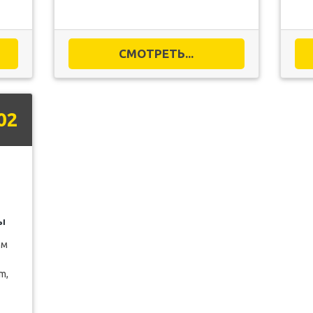
СМОТРЕТЬ...
02
ы
ом
m,