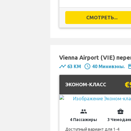
СМОТРЕТЬ...
Vienna Airport (VIE) пер
timeline
schedule
pay
63 KM
40 Минивэны.
€
ЭКОНОМ-КЛАСС
group
business_center
4 Пассажиры
3 Чемодан
Доступный вариант для 1-4