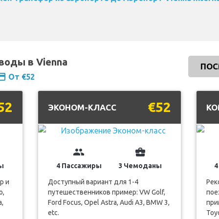
еводы в Vienna
ПОС
ment
От €52
52
€52
ЭКОНОМ-КЛАСС
КО
group
business_center
ы
4 Пассажиры
3 Чемоданы
4
р и
Доступный вариант для 1-4
Рек
o,
путешественников пример: VW Golf,
пое
a,
Ford Focus, Opel Astra, Audi A3, BMW 3,
при
etc.
Toyo