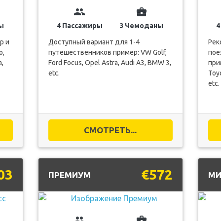
group
business_center
ы
4 Пассажиры
3 Чемоданы
4
р и
Доступный вариант для 1-4
Рек
o,
путешественников пример: VW Golf,
пое
a,
Ford Focus, Opel Astra, Audi A3, BMW 3,
при
etc.
Toyo
etc.
СМОТРЕТЬ...
03
€572
ПРЕМИУМ
МИ
group
business_center