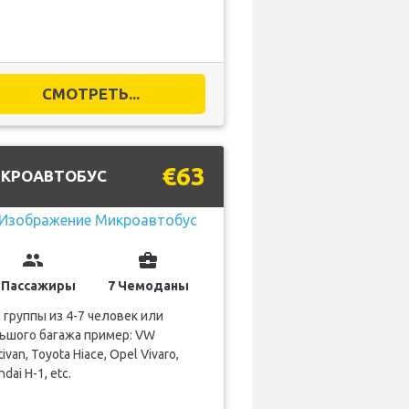
СМОТРЕТЬ...
€63
КРОАВТОБУС
group
business_center
 Пассажиры
7 Чемоданы
 группы из 4-7 человек или
ьшого багажа пример: VW
ivan, Toyota Hiace, Opel Vivaro,
dai H-1, etc.