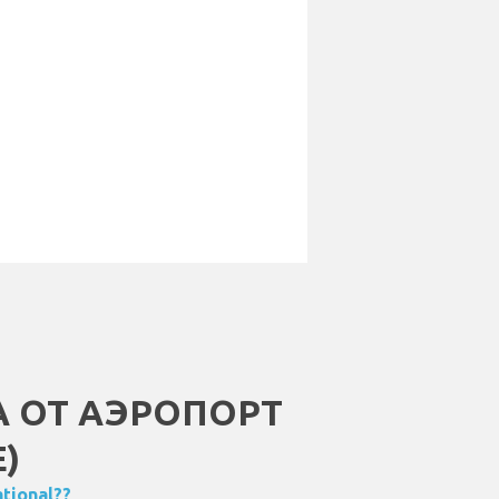
 ОТ АЭРОПОРТ
)
tional??