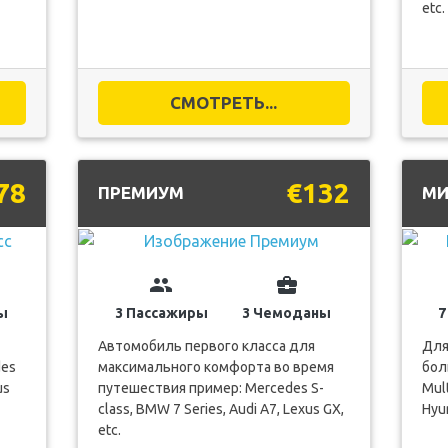
etc.
СМОТРЕТЬ...
78
€132
ПРЕМИУМ
МИ
group
business_center
ы
3 Пассажиры
3 Чемоданы
7
Автомобиль первого класса для
Для
des
максимального комфорта во время
бол
us
путешествия пример: Mercedes S-
Mult
class, BMW 7 Series, Audi A7, Lexus GX,
Hyun
etc.