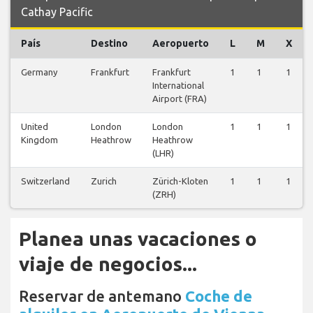
Cathay Pacific
País
Destino
Aeropuerto
L
M
X
Germany
Frankfurt
Frankfurt
1
1
1
International
Airport (FRA)
United
London
London
1
1
1
Kingdom
Heathrow
Heathrow
(LHR)
Switzerland
Zurich
Zürich-Kloten
1
1
1
(ZRH)
Planea unas vacaciones o
viaje de negocios...
Reservar de antemano
Coche de