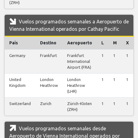
(ZRH)
Vuelos programados semanales a Aeropuerto de
Vienna International operados por Cathay Pacific
País
Destino
Aeropuerto
L
M
X
Germany
Frankfurt
Frankfurt
1
1
1
International
Airport (FRA)
United
London
London
1
1
1
Kingdom
Heathrow
Heathrow
(LHR)
Switzerland
Zurich
Zürich-Kloten
1
1
1
(ZRH)
Vuelos programados semanales desde
Aeropuerto de Vienna International operados por