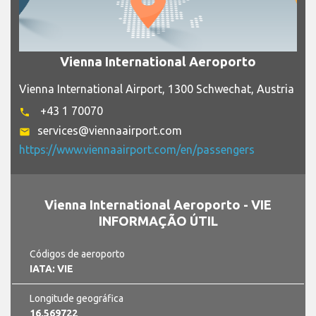
Vienna International Aeroporto
Vienna International Airport, 1300 Schwechat, Austria
+43 1 70070
phone
services@viennaairport.com
email
https://www.viennaairport.com/en/passengers
Vienna International Aeroporto - VIE
INFORMAÇÃO ÚTIL
Códigos de aeroporto
IATA: VIE
Longitude geográfica
16,569722