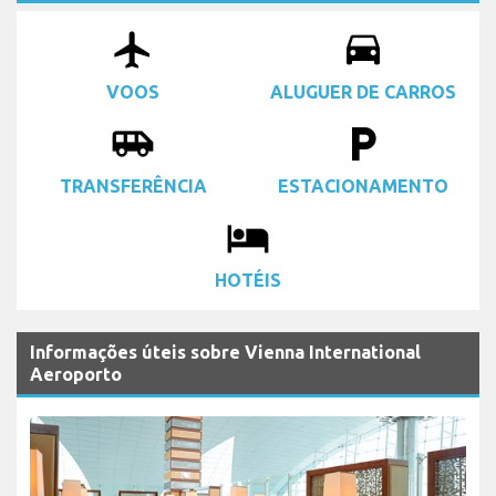
airplanemode_active
drive_eta
VOOS
ALUGUER DE CARROS
airport_shuttle
local_parking
TRANSFERÊNCIA
ESTACIONAMENTO
local_hotel
HOTÉIS
Informações úteis sobre Vienna International
Aeroporto