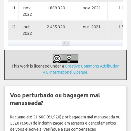
11
nov.
1.889.320
nov. 2021
1.119.
2022
12
out.
2.455.320
out. 2021
1.580.
2022
This work is licensed under a
Creative Commons Attribution
4.0 International License
.
Voo perturbado ou bagagem mal
manuseada?
Reclame até £1,600 (€1,920) por bagagem mal manuseada ou
£520 (€600) de indemnização em atrasos e cancelamentos
de voos elegíveis. Verifique a sua compensação