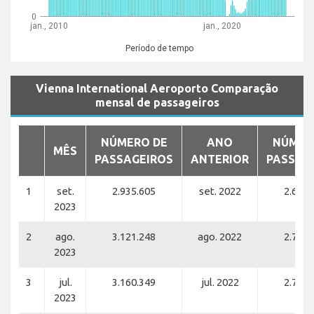
0
jan., 2010
jan., 2020
Período de tempo
Vienna International Aeroporto Comparação
mensal de passageiros
NÚMERO DE
ANO
NÚMER
MÊS
PASSAGEIROS
ANTERIOR
PASSAG
1
set.
2.935.605
set. 2022
2.662.
2023
2
ago.
3.121.248
ago. 2022
2.788.
2023
3
jul.
3.160.349
jul. 2022
2.789.
2023