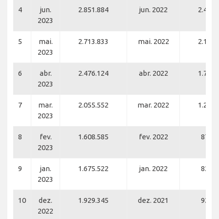
4
jun.
2.851.884
jun. 2022
2.413.
2023
5
mai.
2.713.833
mai. 2022
2.122.
2023
6
abr.
2.476.124
abr. 2022
1.793.
2023
7
mar.
2.055.552
mar. 2022
1.243.
2023
8
fev.
1.608.585
fev. 2022
876.6
2023
9
jan.
1.675.522
jan. 2022
823.4
2023
10
dez.
1.929.345
dez. 2021
926.9
2022