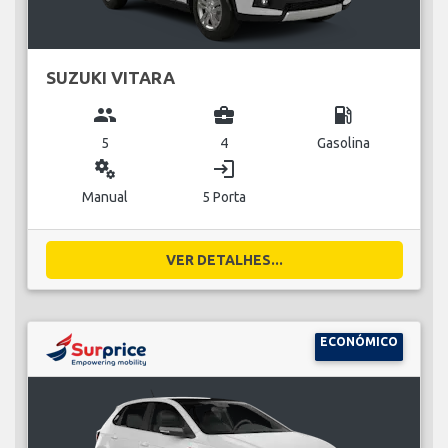
SUZUKI VITARA
group
business_center
local_gas_station
5
4
Gasolina
miscellaneous_services
login
Manual
5 Porta
VER DETALHES...
ECONÓMICO