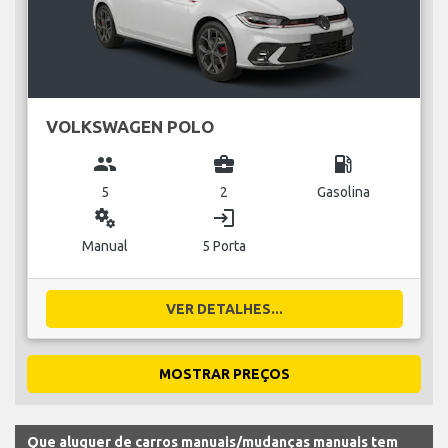
VOLKSWAGEN POLO
group
business_center
local_gas_station
5
2
Gasolina
miscellaneous_services
login
Manual
5 Porta
VER DETALHES...
MOSTRAR PREÇOS
Que aluguer de carros manuais/mudanças manuais tem