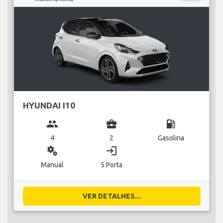
HYUNDAI I10
group
business_center
local_gas_station
4
2
Gasolina
miscellaneous_services
login
Manual
5 Porta
VER DETALHES...