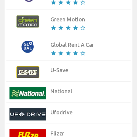
star
star
star
star
star_border
Green Motion
star
star
star
star
star_border
Global Rent A Car
star
star
star
star
star_border
U-Save
National
Ufodrive
Flizzr