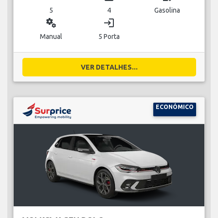
5
4
Gasolina
miscellaneous_services
login
Manual
5 Porta
VER DETALHES...
ECONÓMICO