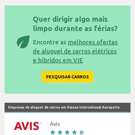
Quer dirigir algo mais
limpo durante as férias?
eco
Encontre as
melhores ofertas
de aluguel de carros elétricos
e híbridos em VIE
PESQUISAR CARROS
Empresas de aluguer de carros em Vienna International Aeroporto
Avis
star
star
star
star
star_half