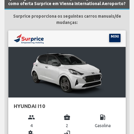
como oferta Surprice em Vienna International Aeroporto?
Surprice proporciona os seguintes carros manuais/de
mudanças:
MINI
HYUNDAI I10
group
business_center
local_gas_station
4
2
Gasolina
miscellaneous_services
login