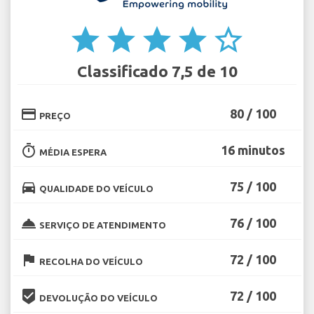
star
star
star
star
star_border
Classificado 7,5 de 10
credit_card
80 / 100
PREÇO
timer
16 minutos
MÉDIA ESPERA
directions_car
75 / 100
QUALIDADE DO VEÍCULO
room_service
76 / 100
SERVIÇO DE ATENDIMENTO
flag
72 / 100
RECOLHA DO VEÍCULO
beenhere
72 / 100
DEVOLUÇÃO DO VEÍCULO