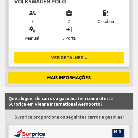
VOLKSWAGEN POLO
group
business_center
local_gas_station
5
2
Gasolina
miscellaneous_services
login
Manual
5 Porta
VER DETALHES...
MAIS INFORMAÇÕES
Que aluguer de carros a gasolina tem como oferta
Surprice em Vienna International Aeroporto?
Surprice proporciona os seguintes carros a gasolina:
MINI