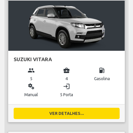
SUZUKI VITARA
group
business_center
local_gas_station
5
4
Gasolina
miscellaneous_services
login
Manual
5 Porta
VER DETALHES...