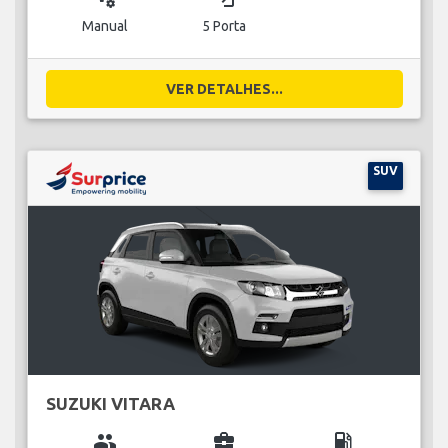
Manual
5 Porta
VER DETALHES...
SUV
SUZUKI VITARA
group
business_center
local_gas_station