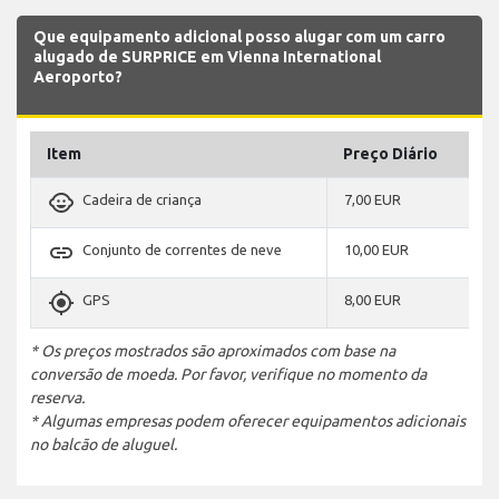
Que equipamento adicional posso alugar com um carro
alugado de SURPRICE em Vienna International
Aeroporto?
Item
Preço Diário
child_care
Cadeira de criança
7,00 EUR
link
Conjunto de correntes de neve
10,00 EUR
gps_fixed
GPS
8,00 EUR
* Os preços mostrados são aproximados com base na
conversão de moeda. Por favor, verifique no momento da
reserva.
* Algumas empresas podem oferecer equipamentos adicionais
no balcão de aluguel.