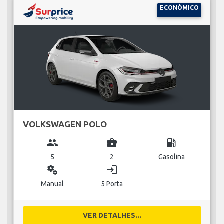
ECONÓMICO
VOLKSWAGEN POLO
group
business_center
local_gas_station
5
2
Gasolina
miscellaneous_services
login
Manual
5 Porta
VER DETALHES...