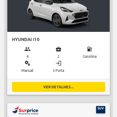
HYUNDAI I10
group
business_center
local_gas_station
4
2
Gasolina
miscellaneous_services
login
Manual
5 Porta
VER DETALHES...
SUV