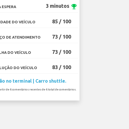
3 minutos
emoji_events
 ESPERA
85 / 100
DADE DO VEÍCULO
73 / 100
ÇO DE ATENDIMENTO
73 / 100
HA DO VEÍCULO
83 / 100
UÇÃO DO VEÍCULO
ão no terminal | Carro shuttle.
artir de 6 comentários recentes de 6 total de comentários.