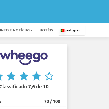
INFO E NOTÍCIAS
HOTÉIS
português
ar
star
star
star
star_border
Classificado 7,6 de 10
70 / 100
O