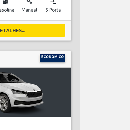
local_gas_station
miscellaneous_services
login
asolina
Manual
5 Porta
ETALHES...
ECONÓMICO