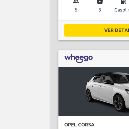
group
business_center
local_gas_station
5
3
Gasoli
VER DETAL
OPEL CORSA