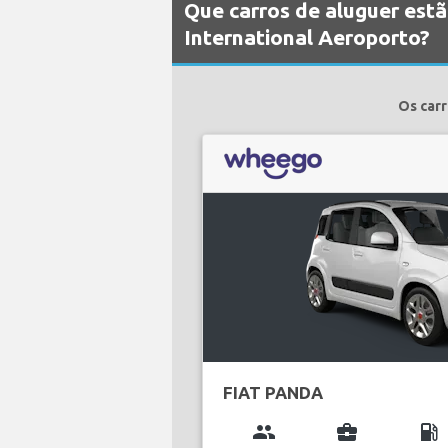
Que carros de aluguer est
International Aeroporto?
Os carr
FIAT PANDA
group
business_center
local_gas_station