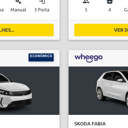
miscellaneous_services
login
group
business_center
na
Manual
3 Porta
5
4
G
HES...
VER D
ECONÓMICO
SKODA FABIA