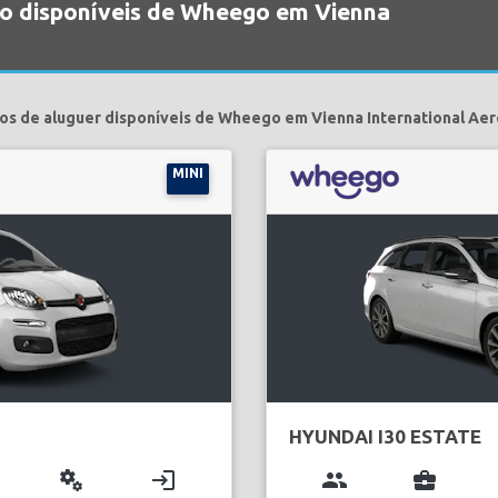
ão disponíveis de Wheego em Vienna
os de aluguer disponíveis de Wheego em Vienna International Ae
MINI
HYUNDAI I30 ESTATE
miscellaneous_services
login
group
business_center