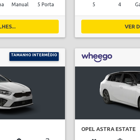
na
Manual
5 Porta
5
4
Ga
HES...
VER D
TAMANHO INTERMÉDIO
OPEL ASTRA ESTATE