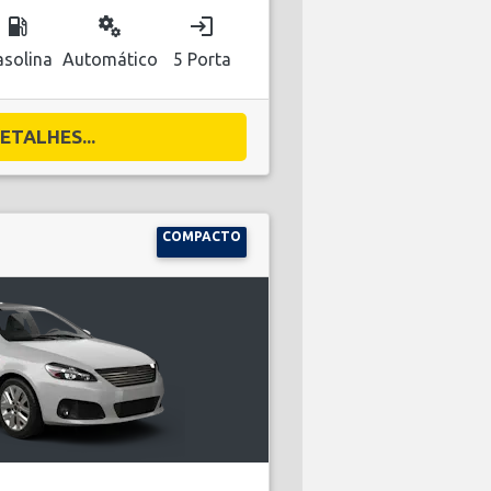
local_gas_station
miscellaneous_services
login
solina
Automático
5 Porta
ETALHES...
COMPACTO