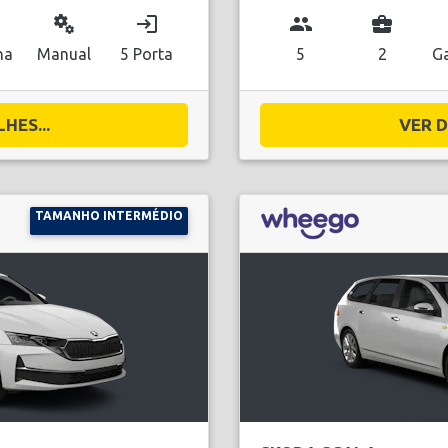
miscellaneous_services
login
group
business_center
na
Manual
5 Porta
5
2
Ga
HES...
VER D
TAMANHO INTERMÉDIO