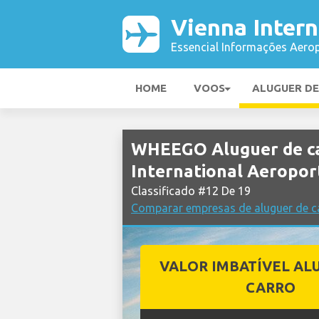
Vienna Intern
Essencial Informações Aerop
HOME
VOOS
ALUGUER D
WHEEGO Aluguer de c
International Aeropor
Classificado #12 De 19
Comparar empresas de aluguer de ca
VALOR IMBATÍVEL AL
CARRO