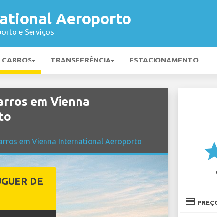
ational Aeroporto
orto e Serviços
E CARROS
TRANSFERÊNCIA
ESTACIONAMENTO
arros em Vienna
to
rros em Vienna International Aeroporto
st
UGUER DE
credit_card
PREÇ