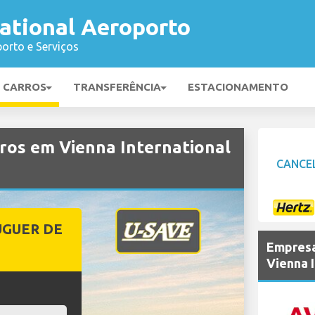
ational Aeroporto
orto e Serviços
E CARROS
TRANSFERÊNCIA
ESTACIONAMENTO
ros em Vienna International
CANCE
UGUER DE
Empresa
Vienna 