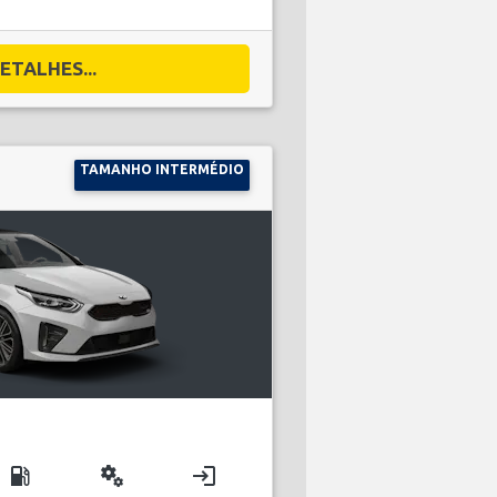
ETALHES...
TAMANHO INTERMÉDIO
local_gas_station
miscellaneous_services
login