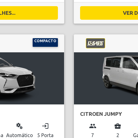
HES...
VER D
COMPACTO
CITROEN JUMPY
miscellaneous_services
login
group
business_center
na
Automático
5 Porta
7
2
Ga