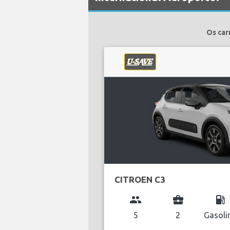
Os car
CITROEN C3
group
business_center
local_gas_station
5
2
Gasoli