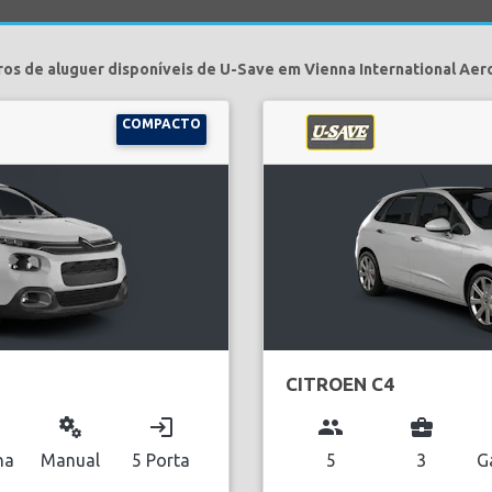
ros de aluguer disponíveis de U-Save em Vienna International Aer
COMPACTO
CITROEN C4
miscellaneous_services
login
group
business_center
na
Manual
5 Porta
5
3
G