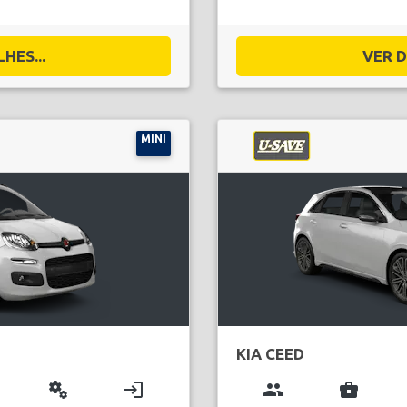
HES...
VER D
MINI
KIA CEED
miscellaneous_services
login
group
business_center