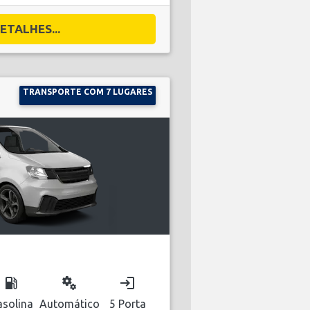
ETALHES...
TRANSPORTE COM 7 LUGARES
local_gas_station
miscellaneous_services
login
solina
Automático
5 Porta