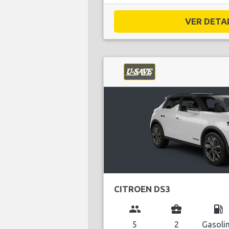
VER DETAL
CITROEN DS3
group
business_center
local_gas_station
5
2
Gasoli