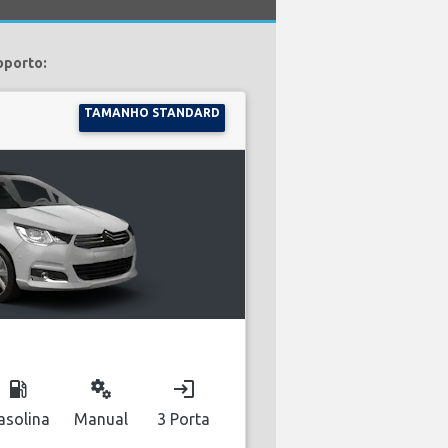
oporto:
TAMANHO STANDARD
local_gas_station
miscellaneous_services
login
asolina
Manual
3 Porta