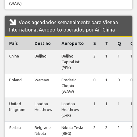
(WAW)
Voos agendados semanalmente para Vienna
International Aeroporto operados por Air China
País
Destino
Aeroporto
S
T
Q
Q
China
Beijing
Beijing
2
1
1
1
Capital Int.
(PEK)
Poland
Warsaw
Frederic
0
1
0
0
Chopin
(WAW)
United
London
London
1
1
1
1
Kingdom
Heathrow
Heathrow
(LHR)
Serbia
Belgrade
Nikola Tesla
2
2
2
2
Nikola
(BEG)