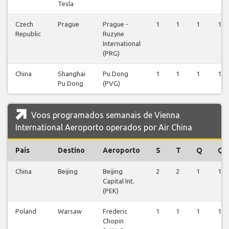
Tesla
Czech
Prague
Prague -
1
1
1
1
Republic
Ruzyne
International
(PRG)
China
Shanghai
Pu Dong
1
1
1
1
Pu Dong
(PVG)
Voos programados semanais de Vienna
International Aeroporto operados por Air China
País
Destino
Aeroporto
S
T
Q
Q
China
Beijing
Beijing
2
2
1
1
Capital Int.
(PEK)
Poland
Warsaw
Frederic
1
1
1
1
Chopin