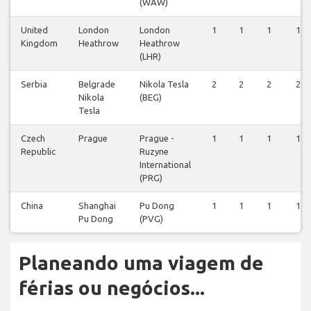
(WAW)
United
London
London
1
1
1
1
Kingdom
Heathrow
Heathrow
(LHR)
Serbia
Belgrade
Nikola Tesla
2
2
2
2
Nikola
(BEG)
Tesla
Czech
Prague
Prague -
1
1
1
1
Republic
Ruzyne
International
(PRG)
China
Shanghai
Pu Dong
1
1
1
1
Pu Dong
(PVG)
Planeando uma viagem de
férias ou negócios...