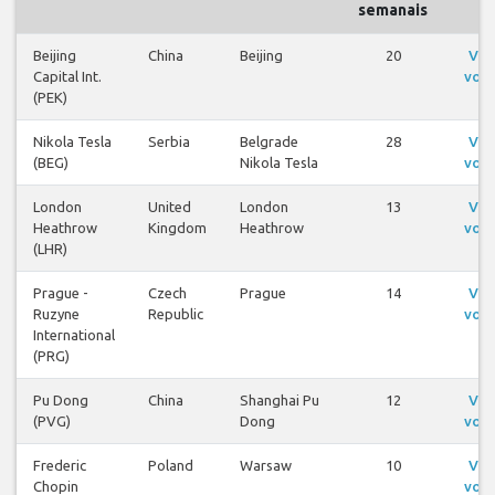
semanais
Beijing
China
Beijing
20
Ver
Capital Int.
voo
(PEK)
Nikola Tesla
Serbia
Belgrade
28
Ver
(BEG)
Nikola Tesla
voo
London
United
London
13
Ver
Heathrow
Kingdom
Heathrow
voo
(LHR)
Prague -
Czech
Prague
14
Ver
Ruzyne
Republic
voo
International
(PRG)
Pu Dong
China
Shanghai Pu
12
Ver
(PVG)
Dong
voo
Frederic
Poland
Warsaw
10
Ver
Chopin
voo