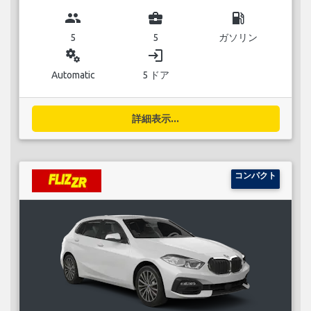
group
business_center
local_gas_station
5
5
ガソリン
miscellaneous_services
login
Automatic
5 ドア
詳細表示...
コンパクト