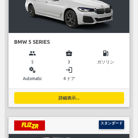
BMW 5 SERIES
group
business_center
local_gas_station
5
3
ガソリン
miscellaneous_services
login
Automatic
4 ドア
詳細表示...
スタンダード