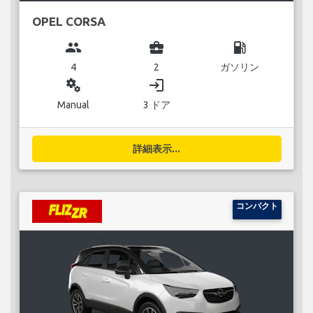
OPEL CORSA
group
business_center
local_gas_station
4
2
ガソリン
miscellaneous_services
login
Manual
3 ドア
詳細表示...
コンパクト