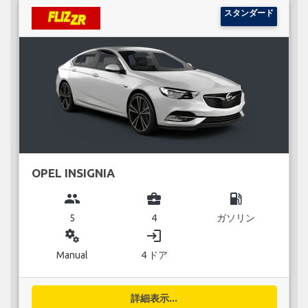
スタンダード
OPEL INSIGNIA
group
business_center
local_gas_station
5
4
ガソリン
miscellaneous_services
login
Manual
4 ドア
詳細表示...