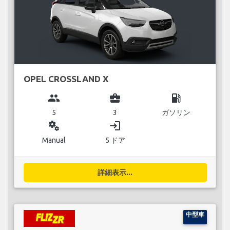
OPEL CROSSLAND X
group
business_center
local_gas_station
5
3
ガソリン
miscellaneous_services
login
Manual
5 ドア
詳細表示...
中型車