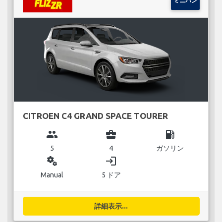
ミニバン
CITROEN C4 GRAND SPACE TOURER
group
business_center
local_gas_station
5
4
ガソリン
miscellaneous_services
login
Manual
5 ドア
詳細表示...