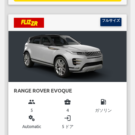
フルサイズ
RANGE ROVER EVOQUE
group
business_center
local_gas_station
5
4
ガソリン
miscellaneous_services
login
Automatic
5 ドア