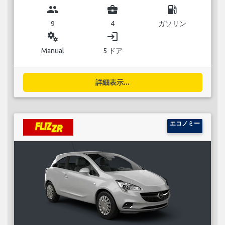
group
business_center
local_gas_station
9
4
ガソリン
miscellaneous_services
login
Manual
5 ドア
詳細表示...
エコノミー