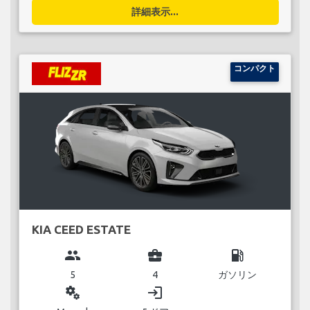
詳細表示...
コンパクト
KIA CEED ESTATE
group
business_center
local_gas_station
5
4
ガソリン
miscellaneous_services
login