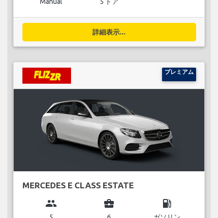
Manual
5 ドア
詳細表示...
プレミアム
MERCEDES E CLASS ESTATE
group
business_center
local_gas_station
5
6
ガソリン