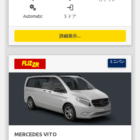
miscellaneous_services
login
Automatic
5 ドア
詳細表示...
ミニバン
MERCEDES VITO