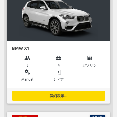
BMW X1
group
business_center
local_gas_station
5
4
ガソリン
miscellaneous_services
login
Manual
5 ドア
詳細表示...