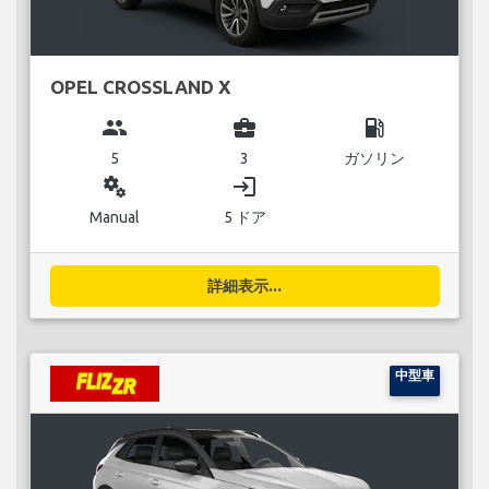
OPEL CROSSLAND X
group
business_center
local_gas_station
5
3
ガソリン
miscellaneous_services
login
Manual
5 ドア
詳細表示...
中型車