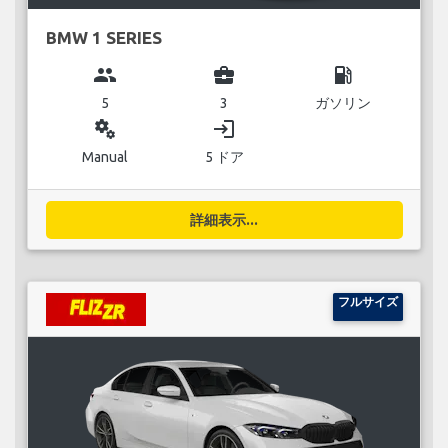
BMW 1 SERIES
group
business_center
local_gas_station
5
3
ガソリン
miscellaneous_services
login
Manual
5 ドア
詳細表示...
フルサイズ