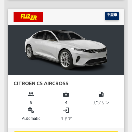
中型車
CITROEN C5 AIRCROSS
group
business_center
local_gas_station
5
4
ガソリン
miscellaneous_services
login
Automatic
4 ドア