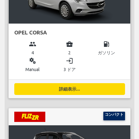
OPEL CORSA
group
business_center
local_gas_station
4
2
ガソリン
miscellaneous_services
login
Manual
3 ドア
詳細表示...
コンパクト