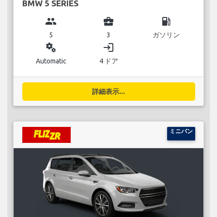
BMW 5 SERIES
group
business_center
local_gas_station
5
3
ガソリン
miscellaneous_services
login
Automatic
4 ドア
詳細表示...
ミニバン