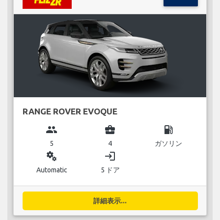
RANGE ROVER EVOQUE
group
business_center
local_gas_station
5
4
ガソリン
miscellaneous_services
login
Automatic
5 ドア
詳細表示...