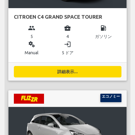
CITROEN C4 GRAND SPACE TOURER
group
business_center
local_gas_station
5
4
ガソリン
miscellaneous_services
login
Manual
5 ドア
詳細表示...
エコノミー