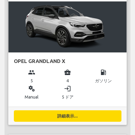
OPEL GRANDLAND X
group
business_center
local_gas_station
5
4
ガソリン
miscellaneous_services
login
Manual
5 ドア
詳細表示...