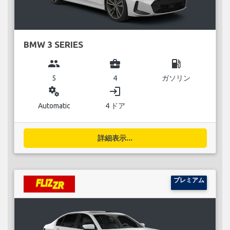
BMW 3 SERIES
group
business_center
local_gas_station
5
4
ガソリン
miscellaneous_services
login
Automatic
4 ドア
詳細表示...
プレミアム