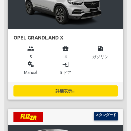
OPEL GRANDLAND X
group
business_center
local_gas_station
5
4
ガソリン
miscellaneous_services
login
Manual
5 ドア
詳細表示...
スタンダード