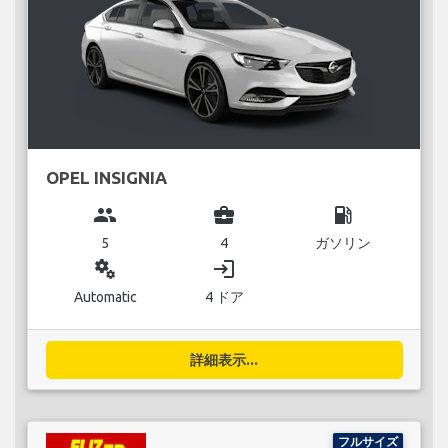
OPEL INSIGNIA
group
business_center
local_gas_station
5
4
ガソリン
miscellaneous_services
login
Automatic
4 ドア
詳細表示...
フルサイズ