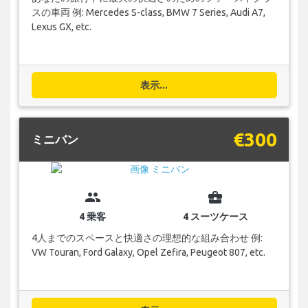
スの車両 例: Mercedes S-class, BMW 7 Series, Audi A7,
Lexus GX, etc.
表示...
€300
ミニバン
group
business_center
4 乗客
4 スーツケース
4人までのスペースと快適さの理想的な組み合わせ 例:
VW Touran, Ford Galaxy, Opel Zefira, Peugeot 807, etc.