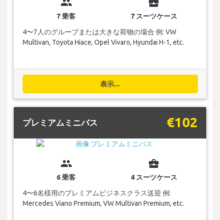
group
business_center
7 乗客
7 スーツケース
4〜7人のグループまたは大きな荷物の場合 例: VW
Multivan, Toyota Hiace, Opel Vivaro, Hyundai H-1, etc.
表示...
€102
プレミアムミニバス
group
business_center
6 乗客
4 スーツケース
4〜6名様用のプレミアムビジネスクラス送迎 例:
Mercedes Viano Premium, VW Multivan Premium, etc.