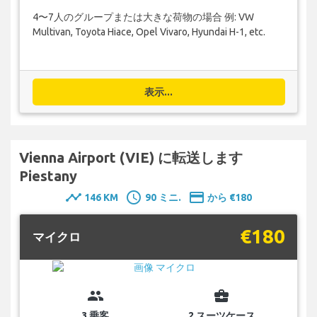
4〜7人のグループまたは大きな荷物の場合 例: VW
Multivan, Toyota Hiace, Opel Vivaro, Hyundai H-1, etc.
表示...
Vienna Airport (VIE) に転送します
Piestany
timeline
schedule
payment
146 KM
90 ミニ.
から €180
€180
マイクロ
group
business_center
3 乗客
2 スーツケース