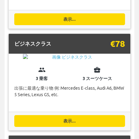
表示...
€78
ビジネスクラス
group
business_center
3 乗客
3 スーツケース
出張に最適な乗り物 例: Mercedes E-class, Audi A6, BMW
5 Series, Lexus GS, etc.
表示...