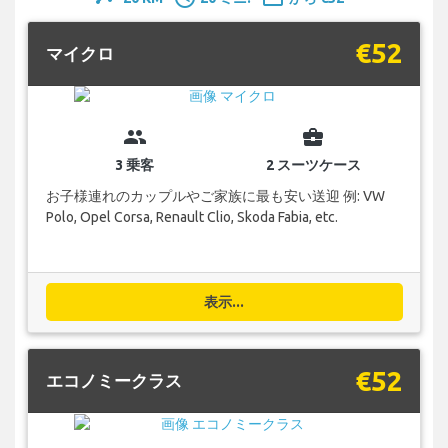
€52
マイクロ
group
business_center
3 乗客
2 スーツケース
お子様連れのカップルやご家族に最も安い送迎 例: VW
Polo, Opel Corsa, Renault Clio, Skoda Fabia, etc.
表示...
€52
エコノミークラス