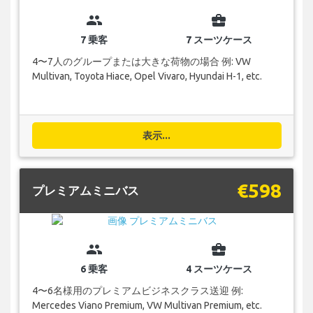
group
business_center
7 乗客
7 スーツケース
4〜7人のグループまたは大きな荷物の場合 例: VW
Multivan, Toyota Hiace, Opel Vivaro, Hyundai H-1, etc.
表示...
€598
プレミアムミニバス
group
business_center
6 乗客
4 スーツケース
4〜6名様用のプレミアムビジネスクラス送迎 例:
Mercedes Viano Premium, VW Multivan Premium, etc.