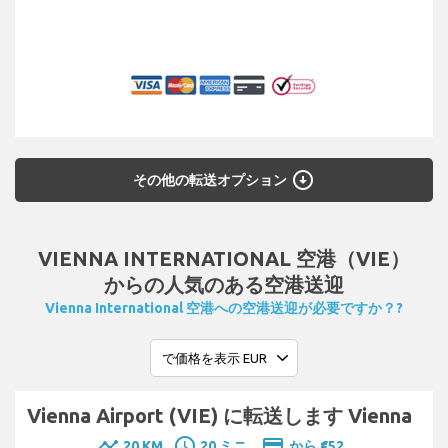
arrow_circle_down
その他の転送オプション
VIENNA INTERNATIONAL 空港（VIE）
からの人気のある空港送迎
Vienna International 空港への空港送迎が必要ですか？?
Vienna Airport (VIE) に転送します Vienna
timeline
schedule
payment
20 KM
20 ミニ.
から €52