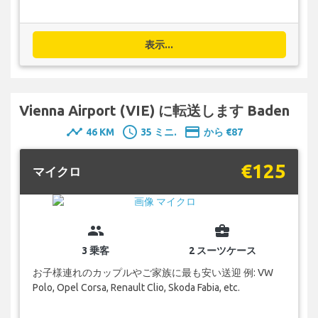
表示...
Vienna Airport (VIE) に転送します Baden
timeline
schedule
payment
46 KM
35 ミニ.
から €87
€125
マイクロ
group
business_center
3 乗客
2 スーツケース
お子様連れのカップルやご家族に最も安い送迎 例: VW
Polo, Opel Corsa, Renault Clio, Skoda Fabia, etc.