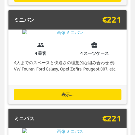
€221
ミニバン
group
business_center
4 乗客
4 スーツケース
4人までのスペースと快適さの理想的な組み合わせ 例:
VW Touran, Ford Galaxy, Opel Zefira, Peugeot 807, etc.
表示...
€221
ミニバス