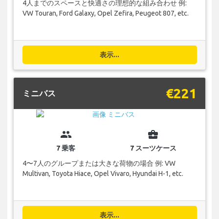
4人までのスペースと快適さの理想的な組み合わせ 例:
VW Touran, Ford Galaxy, Opel Zefira, Peugeot 807, etc.
表示...
€221
ミニバス
group
business_center
7 乗客
7 スーツケース
4〜7人のグループまたは大きな荷物の場合 例: VW
Multivan, Toyota Hiace, Opel Vivaro, Hyundai H-1, etc.
表示...