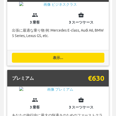
group
business_center
3 乗客
3 スーツケース
出張に最適な乗り物 例: Mercedes E-class, Audi A6, BMW
5 Series, Lexus GS, etc.
表示...
€630
プレミアム
group
business_center
3 乗客
3 スーツケース
あなたの旅行中に最大の快適さのためのファーストクラ