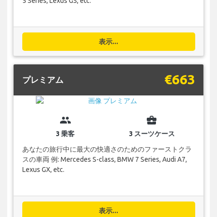
5 Series, Lexus GS, etc.
表示...
€663
プレミアム
group
business_center
3 乗客
3 スーツケース
あなたの旅行中に最大の快適さのためのファーストクラ
スの車両 例: Mercedes S-class, BMW 7 Series, Audi A7,
Lexus GX, etc.
表示...