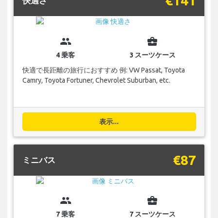
€141
快適さ
group
business_center
4 乗客
3 スーツケース
快適で長距離の旅行におすすめ 例: VW Passat, Toyota
Camry, Toyota Fortuner, Chevrolet Suburban, etc.
表示...
€87
ミニバス
group
business_center
7 乗客
7 スーツケース