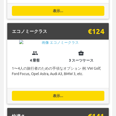
表示...
€124
エコノミークラス
group
business_center
4 乗客
3 スーツケース
1〜4人の旅行者のための手頃なオプション 例: VW Golf,
Ford Focus, Opel Astra, Audi A3, BMW 3, etc.
表示...