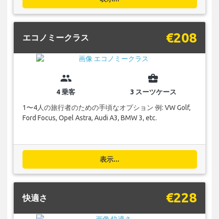
€208
エコノミークラス
group
business_center
4 乗客
3 スーツケース
1〜4人の旅行者のための手頃なオプション 例: VW Golf,
Ford Focus, Opel Astra, Audi A3, BMW 3, etc.
表示...
€228
快適さ