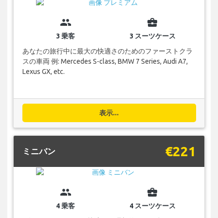
group
business_center
3 乗客
3 スーツケース
あなたの旅行中に最大の快適さのためのファーストクラ
スの車両 例: Mercedes S-class, BMW 7 Series, Audi A7,
Lexus GX, etc.
表示...
€221
ミニバン
group
business_center
4 乗客
4 スーツケース