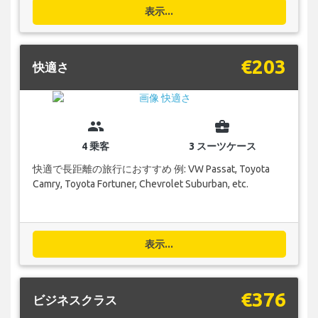
表示...
€203
快適さ
group
business_center
4 乗客
3 スーツケース
快適で長距離の旅行におすすめ 例: VW Passat, Toyota
Camry, Toyota Fortuner, Chevrolet Suburban, etc.
表示...
€376
ビジネスクラス