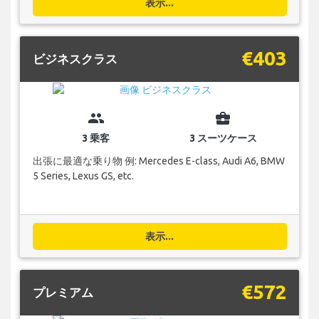
表示...
€403
ビジネスクラス
group
business_center
3 乗客
3 スーツケース
出張に最適な乗り物 例: Mercedes E-class, Audi A6, BMW
5 Series, Lexus GS, etc.
表示...
€572
プレミアム