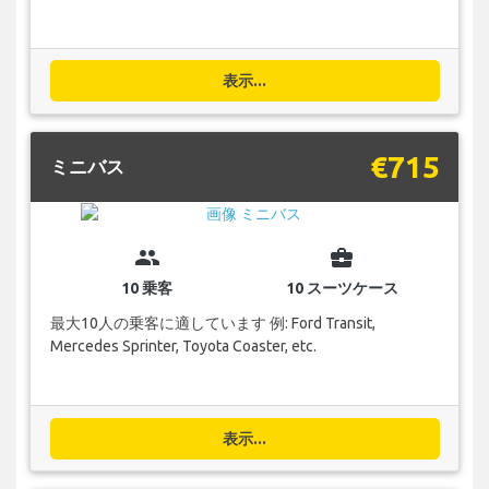
表示...
€715
ミニバス
group
business_center
10 乗客
10 スーツケース
最大10人の乗客に適しています 例: Ford Transit,
Mercedes Sprinter, Toyota Coaster, etc.
表示...