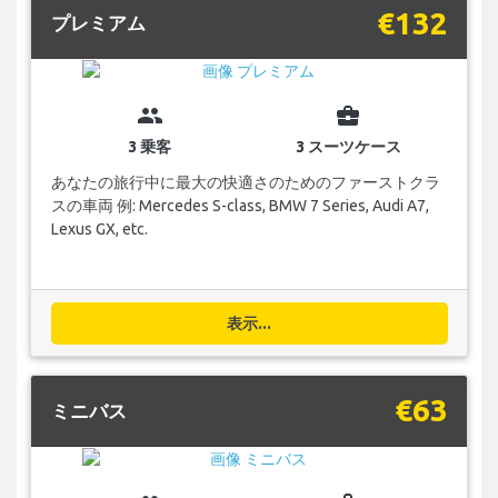
€132
プレミアム
group
business_center
3 乗客
3 スーツケース
あなたの旅行中に最大の快適さのためのファーストクラ
スの車両 例: Mercedes S-class, BMW 7 Series, Audi A7,
Lexus GX, etc.
表示...
€63
ミニバス