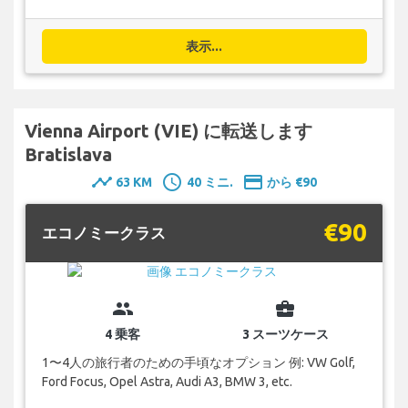
表示...
Vienna Airport (VIE) に転送します
Bratislava
timeline
schedule
payment
63 KM
40 ミニ.
から €90
€90
エコノミークラス
group
business_center
4 乗客
3 スーツケース
1〜4人の旅行者のための手頃なオプション 例: VW Golf,
Ford Focus, Opel Astra, Audi A3, BMW 3, etc.