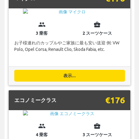
group
business_center
3 乗客
2 スーツケース
お子様連れのカップルやご家族に最も安い送迎 例: VW
Polo, Opel Corsa, Renault Clio, Skoda Fabia, etc.
表示...
€176
エコノミークラス
group
business_center
4 乗客
3 スーツケース