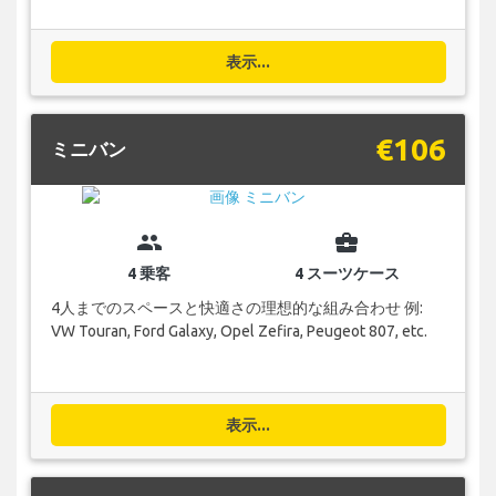
表示...
€106
ミニバン
group
business_center
4 乗客
4 スーツケース
4人までのスペースと快適さの理想的な組み合わせ 例:
VW Touran, Ford Galaxy, Opel Zefira, Peugeot 807, etc.
表示...