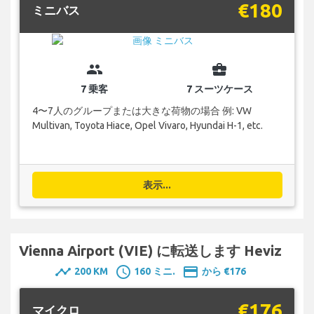
€180
ミニバス
group
business_center
7 乗客
7 スーツケース
4〜7人のグループまたは大きな荷物の場合 例: VW
Multivan, Toyota Hiace, Opel Vivaro, Hyundai H-1, etc.
表示...
Vienna Airport (VIE) に転送します Heviz
timeline
schedule
payment
200 KM
160 ミニ.
から €176
€176
マイクロ