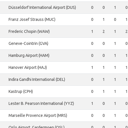
Düsseldorf International Airport (DUS)
0
0
1
0
Franz Josef Strauss (MUC)
0
1
0
1
Frederic Chopin (WAW)
1
2
1
2
Geneve-Cointrin (GVA)
0
0
1
0
Hamburg Airport (HAM)
0
0
1
1
Hanover Airport (HAJ)
1
1
1
1
Indira Gandhi International (DEL)
0
1
1
1
Kastrup (CPH)
0
1
1
1
Lester B. Pearson International (YYZ)
1
0
1
0
Marseille Provence Airport (MRS)
0
0
1
0
Oslo Airport, Gardermoen (OSL)
0
0
1
0