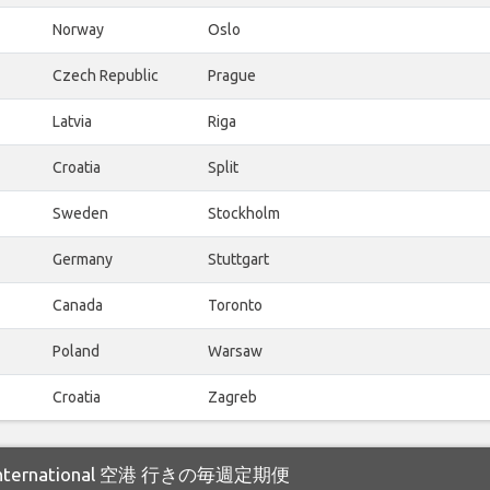
Norway
Oslo
Czech Republic
Prague
Latvia
Riga
Croatia
Split
Sweden
Stockholm
Germany
Stuttgart
Canada
Toronto
Poland
Warsaw
Croatia
Zagreb
a International 空港 行きの毎週定期便