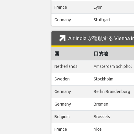
France
Lyon
Germany
Stuttgart
Air India が運航する Vienna
国
目的地
Netherlands
Amsterdam Schiphol
Sweden
Stockholm
Germany
Berlin Brandenburg
Germany
Bremen
Belgium
Brussels
France
Nice