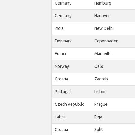
Germany
Hamburg
Germany
Hanover
India
New Delhi
Denmark
Copenhagen
France
Marseille
Norway
Oslo
Croatia
Zagreb
Portugal
Lisbon
Czech Republic
Prague
Latvia
Riga
Croatia
Split