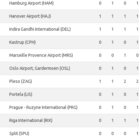
Hamburg Airport (HAM)
0
1
0
1
Hanover Airport (HAJ)
1
1
1
1
Indira Gandhi International (DEL)
1
1
1
1
Kastrup (CPH)
0
1
0
1
Marseille Provence Airport (MRS)
0
0
1
0
Oslo Airport, Gardermoen (OSL)
0
1
0
1
Pleso (ZAG)
1
1
2
2
Portela (LIS)
0
1
0
1
Prague - Ruzyne International (PRG)
0
1
0
1
Riga International (RIX)
0
1
1
1
Split (SPU)
0
0
0
1