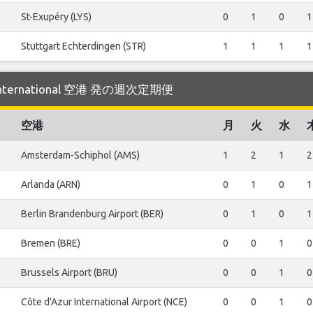
St-Exupéry (LYS)
0
1
0
1
Stuttgart Echterdingen (STR)
1
1
1
1
 International 空港 発の週次定期便
空港
月
火
水
Amsterdam-Schiphol (AMS)
1
2
1
2
Arlanda (ARN)
0
1
0
1
Berlin Brandenburg Airport (BER)
0
1
0
1
Bremen (BRE)
0
0
1
0
Brussels Airport (BRU)
0
0
1
0
Côte d'Azur International Airport (NCE)
0
0
1
0