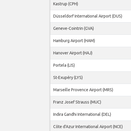
Kastrup (CPH)
Düsseldorf International Airport (DUS)
Geneve-Cointrin (GVA)
Hamburg Airport (HAM)
Hanover Airport (HAJ)
Portela (LIS)
St-Exupéry (LYS)
Marseille Provence Airport (MRS)
Franz Josef Strauss (MUC)
Indira Gandhi International (DEL)
Côte d'Azur International Airport (NCE)