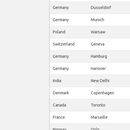
Germany
Dusseldorf
Germany
Munich
Poland
Warsaw
Switzerland
Geneva
Germany
Hamburg
Germany
Hanover
India
New Delhi
Denmark
Copenhagen
Canada
Toronto
France
Marseille
Norway
Oslo