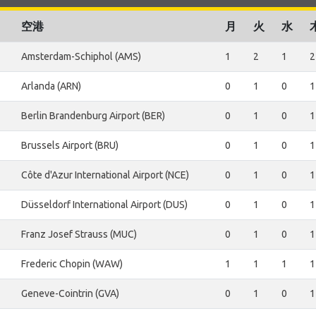
空港
月
火
水
Amsterdam-Schiphol (AMS)
1
2
1
2
Arlanda (ARN)
0
1
0
1
Berlin Brandenburg Airport (BER)
0
1
0
1
Brussels Airport (BRU)
0
1
0
1
Côte d'Azur International Airport (NCE)
0
1
0
1
Düsseldorf International Airport (DUS)
0
1
0
1
Franz Josef Strauss (MUC)
0
1
0
1
Frederic Chopin (WAW)
1
1
1
1
Geneve-Cointrin (GVA)
0
1
0
1