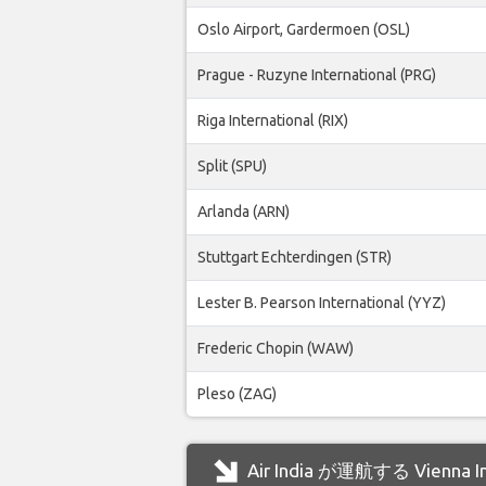
Oslo Airport, Gardermoen (OSL)
Prague - Ruzyne International (PRG)
Riga International (RIX)
Split (SPU)
Arlanda (ARN)
Stuttgart Echterdingen (STR)
Lester B. Pearson International (YYZ)
Frederic Chopin (WAW)
Pleso (ZAG)
Air India が運航する Vienn