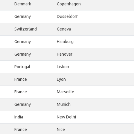
Denmark
Copenhagen
Germany
Dusseldorf
Switzerland
Geneva
Germany
Hamburg
Germany
Hanover
Portugal
Lisbon
France
Lyon
France
Marseille
Germany
Munich
India
New Delhi
France
Nice