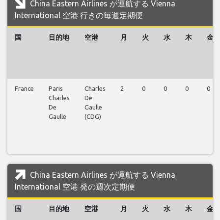
China Eastern Airlines が運航する Vienna
International 空港 行きの毎週定期便
国
目的地
空港
月
火
水
木
金
France
Paris
Charles
2
0
0
0
0
Charles
De
De
Gaulle
Gaulle
(CDG)
China Eastern Airlines が運航する Vienna
International 空港 発の週次定期便
国
目的地
空港
月
火
水
木
金