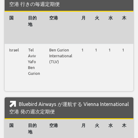
空港 行きの毎週定期便
国
目的
空港
月
火
水
木
地
Israel
Tel
Ben Gurion
1
1
1
1
1
Aviv
International
Yafo
(TLV)
Ben
Gurion
Bluebird Airways が運航する Vienna International
空港 発の週次定期便
国
目的
空港
月
火
水
木
地