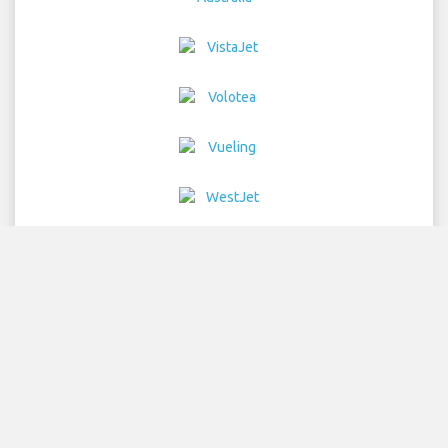
Home
フライト
レンタカー
空港交通
駐車
ホテル
情
報&ニュース
免責事項
プライバシー
サイトマップ
COPYRIGHT © 2026 Try Quantum OU trading as
"TripTQ" and viennainternationalairport.com (also
known as TripTQ Vienna International 空港) / All Rights
Reserved.