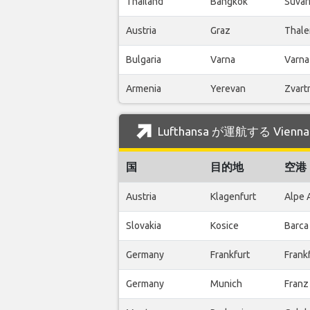
Thailand
Bangkok
Suvar
Austria
Graz
Thale
Bulgaria
Varna
Varna
Armenia
Yerevan
Zvart
Lufthansa が運航する Vienn
国
目的地
空港
Austria
Klagenfurt
Alpe 
Slovakia
Kosice
Barca
Germany
Frankfurt
Frankf
Germany
Munich
Franz