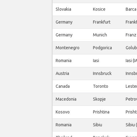
Slovakia
Kosice
Barca
Germany
Frankfurt
Frankf
Germany
Munich
Franz
Montenegro
Podgorica
Golub
Romania
Iasi
Iasi (I
Austria
Innsbruck
Innsb
Canada
Toronto
Leste
Macedonia
Skopje
Petro
Kosovo
Prishtina
Prisht
Romania
Sibiu
Sibiu 