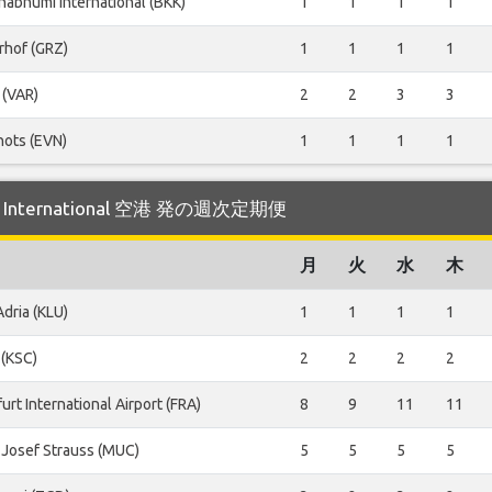
nabhumi International (BKK)
1
1
1
1
rhof (GRZ)
1
1
1
1
 (VAR)
2
2
3
3
nots (EVN)
1
1
1
1
a International 空港 発の週次定期便
月
火
水
木
Adria (KLU)
1
1
1
1
 (KSC)
2
2
2
2
urt International Airport (FRA)
8
9
11
11
 Josef Strauss (MUC)
5
5
5
5