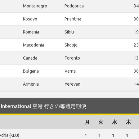
Montenegro
Podgorica
34
Kosovo
Prishtina
30
Romania
Sibiu
19
Macedonia
Skopje
25
Canada
Toronto
13
Bulgaria
Varna
30
Armenia
Yerevan
14
a International 空港 行きの毎週定期便
月
火
水
木
Adria (KLU)
1
1
1
1