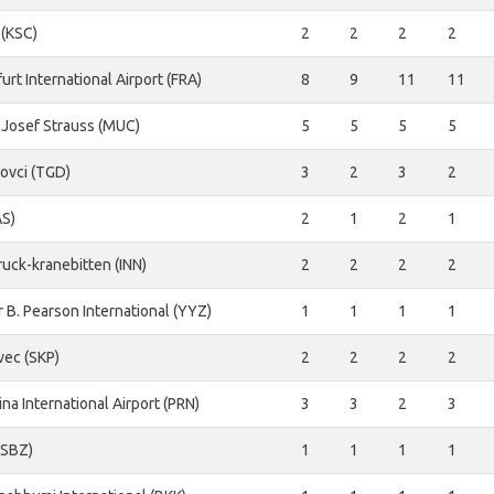
 (KSC)
2
2
2
2
urt International Airport (FRA)
8
9
11
11
 Josef Strauss (MUC)
5
5
5
5
ovci (TGD)
3
2
3
2
AS)
2
1
2
1
ruck-kranebitten (INN)
2
2
2
2
r B. Pearson International (YYZ)
1
1
1
1
vec (SKP)
2
2
2
2
ina International Airport (PRN)
3
3
2
3
(SBZ)
1
1
1
1