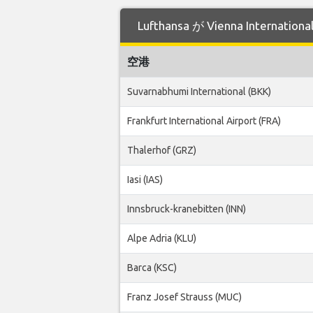
Lufthansa が Vienna Inter
空港
Suvarnabhumi International (BKK)
Frankfurt International Airport (FRA)
Thalerhof (GRZ)
Iasi (IAS)
Innsbruck-kranebitten (INN)
Alpe Adria (KLU)
Barca (KSC)
Franz Josef Strauss (MUC)