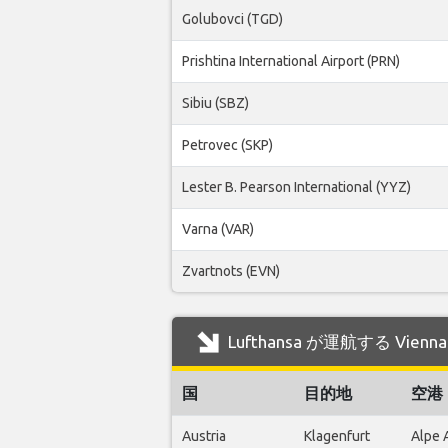
Golubovci (TGD)
Prishtina International Airport (PRN)
Sibiu (SBZ)
Petrovec (SKP)
Lester B. Pearson International (YYZ)
Varna (VAR)
Zvartnots (EVN)
Lufthansa が運航する Vienn
国
目的地
空港
Austria
Klagenfurt
Alpe 