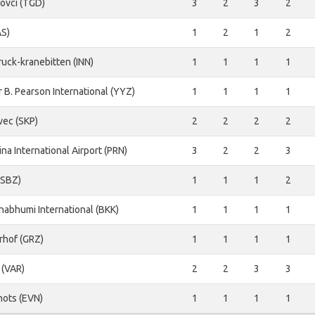
ovci (TGD)
3
2
3
2
AS)
1
2
1
2
ruck-kranebitten (INN)
1
1
1
1
r B. Pearson International (YYZ)
1
1
1
1
vec (SKP)
2
2
2
2
ina International Airport (PRN)
3
2
2
3
(SBZ)
1
1
1
2
nabhumi International (BKK)
1
1
1
1
rhof (GRZ)
1
1
1
1
 (VAR)
2
2
3
3
nots (EVN)
1
1
1
1