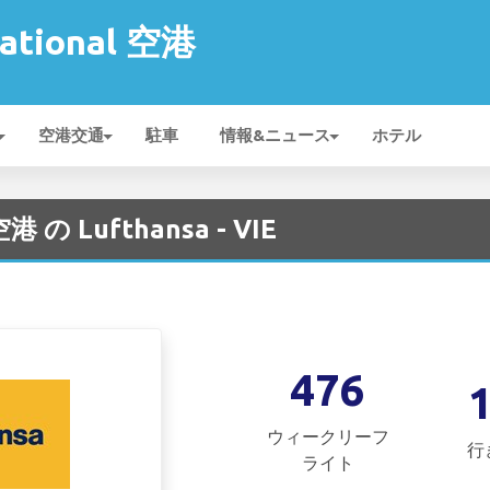
national 空港
空港交通
駐車
情報&ニュース
ホテル
 空港 の Lufthansa - VIE
476
ウィークリーフ
行
ライト