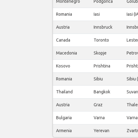
Montenegro
Podgorica
Golub
Romania
Iasi
Iasi (I
Austria
Innsbruck
Innsb
Canada
Toronto
Leste
Macedonia
Skopje
Petro
Kosovo
Prishtina
Prisht
Romania
Sibiu
Sibiu 
Thailand
Bangkok
Suvar
Austria
Graz
Thale
Bulgaria
Varna
Varna
Armenia
Yerevan
Zvart