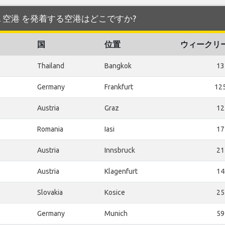
national 空港 を発着する空港はどこですか?
国
位置
ウィークリ
Thailand
Bangkok
13
Germany
Frankfurt
12
Austria
Graz
12
Romania
Iasi
17
Austria
Innsbruck
21
Austria
Klagenfurt
14
Slovakia
Kosice
25
Germany
Munich
59