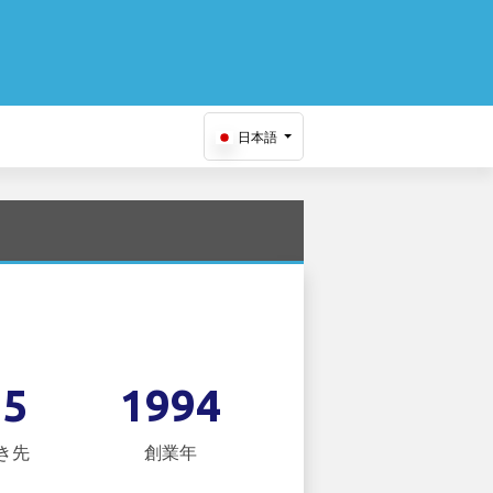
日本語
15
1994
き先
創業年