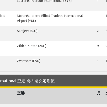
Lester B. Pearson International (YYZ)
1
iott
Montréal-pierre Elliott Trudeau International
1
Airport (YUL)
Sarajevo (SJJ)
2
Zürich-Kloten (ZRH)
9
Zvartnots (EVN)
1
ternational 空港 発の週次定期便
空港
月