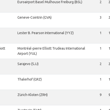
Euroairport Basel Mulhouse Freiburg (BSL)
2
Geneve-Cointrin (GVA)
3
Lester B. Pearson International (YYZ)
1
iott
Montréal-pierre Elliott Trudeau International
1
Airport (YUL)
Sarajevo (SJJ)
2
Thalerhof (GRZ)
1
Zürich-Kloten (ZRH)
9