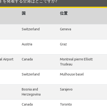
ional 空港 を発着する空港はどこですか?
国
位置
Switzerland
Geneva
Austria
Graz
al Airport
Canada
Montreal pierre Elliott
Trudeau
Switzerland
Mulhouse basel
Bosnia and
Sarajevo
Herzegovina
Canada
Toronto