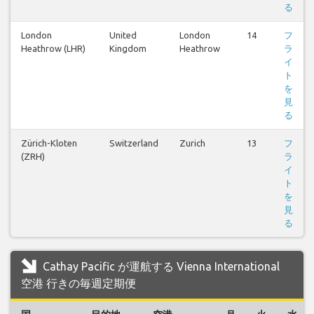
る
London
United
London
14
フ
Heathrow (LHR)
Kingdom
Heathrow
ラ
イ
ト
を
見
る
Zürich-Kloten
Switzerland
Zurich
13
フ
(ZRH)
ラ
イ
ト
を
見
る
Cathay Pacific が運航する Vienna International
空港 行きの毎週定期便