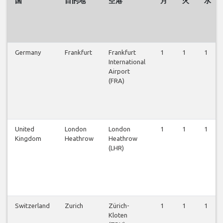
国
目的地
空港
月
火
水
Germany
Frankfurt
Frankfurt
1
1
1
International
Airport
(FRA)
United
London
London
1
1
1
Kingdom
Heathrow
Heathrow
(LHR)
Switzerland
Zurich
Zürich-
1
1
1
Kloten